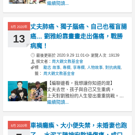
必須定期復健，身體才有繼續活動的力
繼續閱讀...
氣。
別無選擇的她，因為身體缺陷，
從小就相當自卑，並自我厭惡
丈夫肺癌、獨子腦癌、自己也罹盲腸
8月 2020年
13
癌… 劉雅紛靠畫畫走出傷痛，戰勝
病魔！
最後更新於
2020.9.29 11:01
瀏覽人次 :
19139
撰文者：
周大觀文教基金會
標
勵志 故事
,
專欄
,
享專欄
,
人物故事
,
對抗病魔
,
籤：
周大觀文教基金會
【編聊邊看，我想讓你知道的是】
丈夫去世、孩子與自己又生重病，
上天對劉雅紛的人生發出重重挑戰。
儘管身受重病所苦，再加上收入不濟，
繼續閱讀...
雅紛也曾絕望地想放棄人生。
然而，她卻透過繪畫，
車禍癱瘓、大小便失禁，未婚妻也跑
8月 2020年