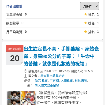
作者溫度計
0
1
文章發表數
排名
0
1
總瀏覽量
排名
0
1
月平均瀏覽
排名
出生註定長不高、手腳萎縮、身體衰
8月 2020年
20
弱…身高90公分的子筠：「生命中
的苦難，就像是化妝後的祝福」
最後更新於
2020.8.21 18:27
瀏覽人次 :
10509
撰文者：
周大觀文教基金會
標
勵志 故事
,
享專欄
,
人物故事
,
對抗病魔
,
籤：
周大觀文教基金會
【編聊邊看，我想讓你知道的是】
身高只有 90公分的李子筠，
從一出生，就患有黏多醣症，