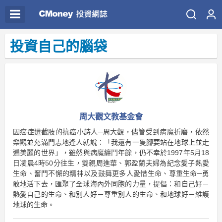
投資自己的腦袋
周大觀文教基金會
因癌症遭截肢的抗癌小詩人─周大觀，儘管受到病魔折磨，依然
樂觀並充滿鬥志地逢人就說：「我還有一隻腳要站在地球上並走
遍美麗的世界」，雖然與病魔纏鬥年餘，仍不幸於1997年5月18
日凌晨4時50分往生，雙親周進華、郭盈蘭夫婦為紀念愛子熱愛
生命、奮鬥不懈的精神以及鼓舞更多人愛惜生命、尊重生命─勇
敢地活下去，匯聚了全球海內外同胞的力量，提倡：和自己好－
熱愛自己的生命、和別人好－尊重別人的生命、和地球好－維護
地球的生命。