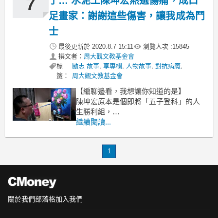
7
了… 水泥工陳坤宏熬過傷痛，成口
足畫家：謝謝這些傷害，讓我成為鬥
士
最後更新於
2020.8.7 15:11
瀏覽人次 :
15845
撰文者：
周大觀文教基金會
標
勵志 故事
,
享專欄
,
人物故事
,
對抗病魔
,
籤：
周大觀文教基金會
【編聊邊看，我想讓你知道的是】
陳坤宏原本是個即將「五子登科」的人
生勝利組，
卻在到未婚妻家裡提婚的那天出了車
繼續閱讀...
禍，
從此癱瘓，失去生活自理能力。
1
突如其來的巨變，讓他內心承受劇烈的
痛苦，
憂鬱症、躁鬱症接連發作，
關於我們
部落格
加入我們