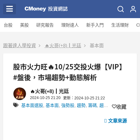
台股
美股
研究報告
理財達人
新手入門
生活理財
C
跟著達人學投資
🔥火哥(+8)┃光廷
基本面
股市火力旺🔥10/25交投火爆【VIP】
#盤後，市場趨勢+動態解析
🔥火哥(+8)┃光廷
2024-10-25 21:20
更新：2024-10-25 21:22
基本面選股
,
基本面
,
強勢股
,
趨勢
,
籌碼
,
趨勢文
,
教學文
,
強勢
收藏
文章來源