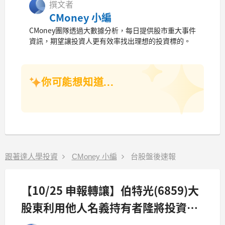
撰文者
CMoney 小編
CMoney團隊透過大數據分析，每日提供股市重大事件
資訊，期望讓投資人更有效率找出理想的投資標的。
你可能想知道...
跟著達人學投資
CMoney 小編
台股盤後速報
【10/25 申報轉讓】伯特光(6859)大
股東利用他人名義持有者隆將投資股
份有限公司將於10/28申報轉讓伯特