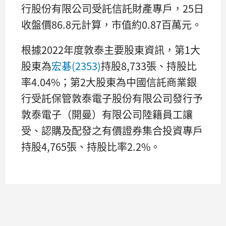
行股份有限公司受託信託財產專戶，25日
收盤價86.8元計算，市值約0.87百萬元。
根據2022年度敦泰主要股東資訊，第1大
股東為
宏碁(2353)
持股8,733張、持股比
率4.04%；第2大股東為中國信託商業銀
行受託保管敦泰電子股份有限公司發行予
敦泰電子（開曼）有限公司陸籍員工讓
受、認購及配發之有價證券集合投資專戶
持股4,765張、持股比率2.2%。
想知道更多股市相關資訊，可點擊下方連
結，從籌碼K線APP查詢哦！
https://www.cmoney.tw/r/2/d04n9s