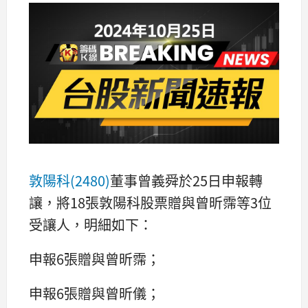
敦陽科(2480)
董事曾義舜於25日申報轉
讓，將18張敦陽科股票贈與曾昕霈等3位
受讓人，明細如下：
申報6張贈與曾昕霈；
申報6張贈與曾昕儀；