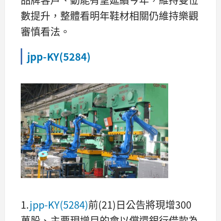
數提升，整體看明年鞋材相關仍維持樂觀
審慎看法。
jpp-KY(5284)
1.
jpp-KY(5284)
前(21)日公告將現增300
萬股、主要現增目的會以償還銀行借款為