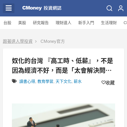
台股
美股
研究報告
理財達人
新手入門
生活理財
C
跟著達人學投資
CMoney官方
奴化的台灣 『高工時、低薪』，不是
因為經濟不好，而是「太會解決問
題」了！
讀書心得
,
教育學習
,
天下文化
,
薪水
收藏