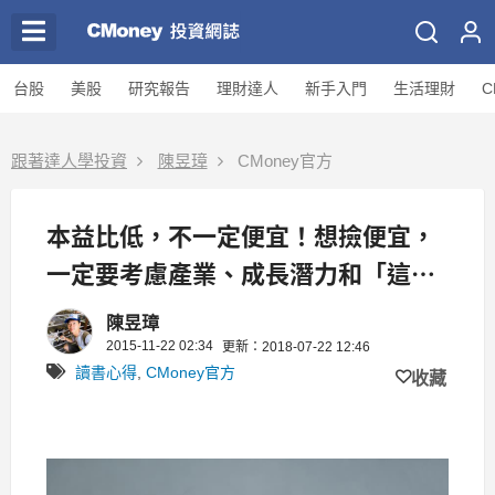
台股
美股
研究報告
理財達人
新手入門
生活理財
C
跟著達人學投資
陳昱璋
CMoney官方
本益比低，不一定便宜！想撿便宜，
一定要考慮產業、成長潛力和「這
個」！
陳昱璋
2015-11-22 02:34
更新：2018-07-22 12:46
讀書心得
,
CMoney官方
收藏