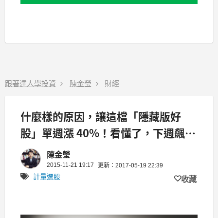
跟著達人學投資
陳金瑩
財經
什麼樣的原因，讓這檔「隱藏版好
股」單週漲 40%！看懂了，下週飆股
清單，自然是 ____
陳金瑩
2015-11-21 19:17
更新：2017-05-19 22:39
計量選股
收藏