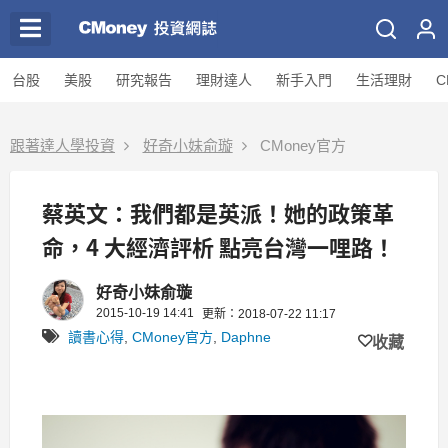
台股
美股
研究報告
理財達人
新手入門
生活理財
C
跟著達人學投資
好奇小妹俞璇
CMoney官方
蔡英文：我們都是英派！她的政策革
命，4 大經濟評析 點亮台灣一哩路！
好奇小妹俞璇
2015-10-19 14:41
更新：2018-07-22 11:17
讀書心得
,
CMoney官方
,
Daphne
收藏