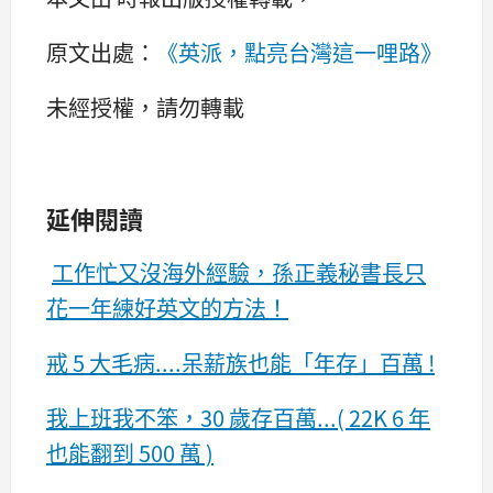
原文出處：
《英派，點亮台灣這一哩路》
未經授權，請勿轉載
延伸閱讀
工作忙又沒海外經驗，孫正義秘書長只
花一年練好英文的方法！
戒 5 大毛病....呆薪族也能「年存」百萬 !
我上班我不笨，30 歲存百萬...( 22K 6 年
也能翻到 500 萬 )​