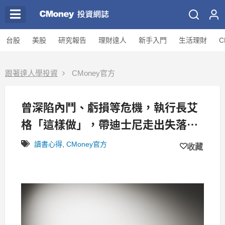
台股
美股
研究報告
理財達人
新手入門
生活理財
C
跟著達人學投資
CMoney官方
曾深陷內鬥、虧損等危機，執行長艾
格「這樣做」，帶迪士尼走出失落的
十年 ！
讀書心得
,
CMoney官方
收藏