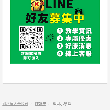
跟著達人學投資
陳唯泰
理財小學堂