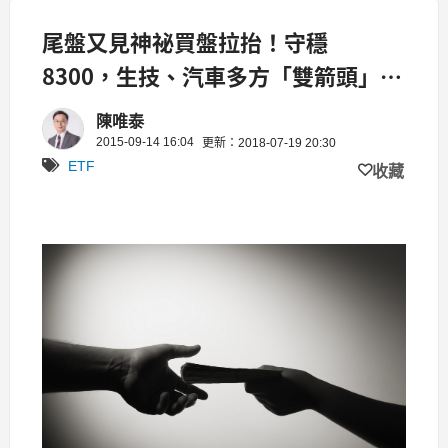
尾盤又見神祕買盤拉抬！守穩
8300，生技、汽車多方「雙箭頭」；
只有“她”暗自垂淚...
陳唯泰
2015-09-14 16:04
更新：2018-07-19 20:30
ETF
收藏