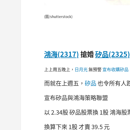
(圖/shutterstock)
鴻海(2317)
搶婚
矽品(2325)
上上周五晚上，
日月光
無預警
宣布收購矽品
而就在上週五，
矽品
也令所有人
宣布矽品與鴻海策略聯盟
以 2.34股 矽品股票換 1股 鴻海股
換算下來 1股 才賣 39.5 元