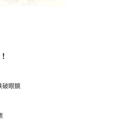
！
跌破眼鏡
票