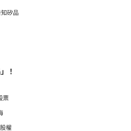
告知矽品
果」！
海股票
海
品股權