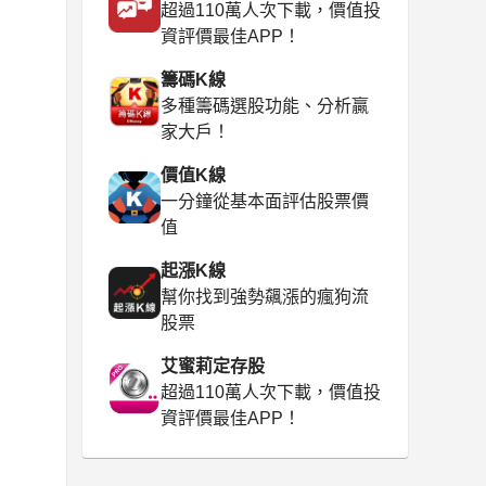
超過110萬人次下載，價值投
資評價最佳APP！
籌碼K線
多種籌碼選股功能、分析贏
家大戶！
價值K線
一分鐘從基本面評估股票價
值
起漲K線
幫你找到強勢飆漲的瘋狗流
股票
艾蜜莉定存股
超過110萬人次下載，價值投
資評價最佳APP！