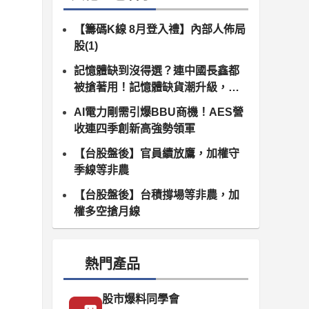
【籌碼K線 8月登入禮】內部人佈局
股(1)
記憶體缺到沒得選？連中國長鑫都
被搶著用！記憶體缺貨潮升級，南
亞科、群聯領軍噴發
AI電力剛需引爆BBU商機！AES營
收連四季創新高強勢領軍
【台股盤後】官員續放鷹，加權守
季線等非農
【台股盤後】台積撐場等非農，加
權多空搶月線
熱門產品
股市爆料同學會