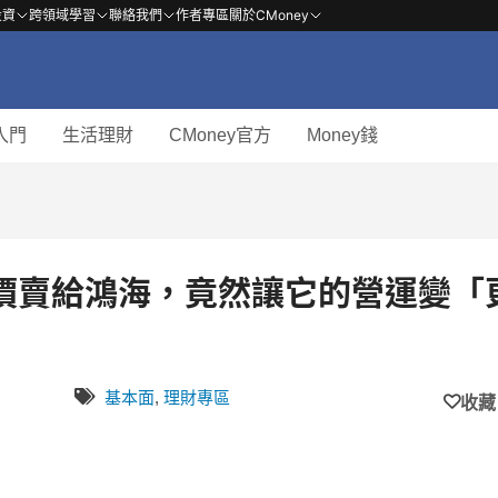
投資
跨領域學習
聯絡我們
作者專區
關於CMoney
入門
生活理財
CMoney官方
Money錢
價賣給鴻海，竟然讓它的營運變「
基本面
,
理財專區
收藏