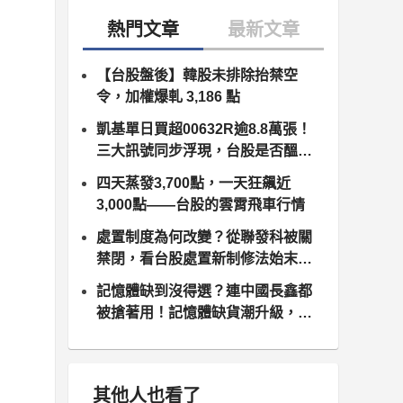
【台股盤後】韓股未排除抬禁空
令，加權爆軋 3,186 點
凱基單日買超00632R逾8.8萬張！
三大訊號同步浮現，台股是否醞釀
變盤？
四天蒸發3,700點，一天狂飆近
3,000點——台股的雲霄飛車行情
處置制度為何改變？從聯發科被關
禁閉，看台股處置新制修法始末（8
月10日正式上路）
記憶體缺到沒得選？連中國長鑫都
被搶著用！記憶體缺貨潮升級，南
亞科、群聯領軍噴發
其他人也看了