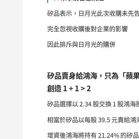
矽品表示，日月光此次收購未先
完全忽視收購後對企業的影響
因此排斥與日月光的購併
矽品賣身給鴻海，只為「蘋
創造 1 + 1 > 2
矽品選擇以 2.34 股交換 1 股鴻
相當於矽品以每股 39.5 元賣給鴻
增資後鴻海將持有 21.24% 的矽