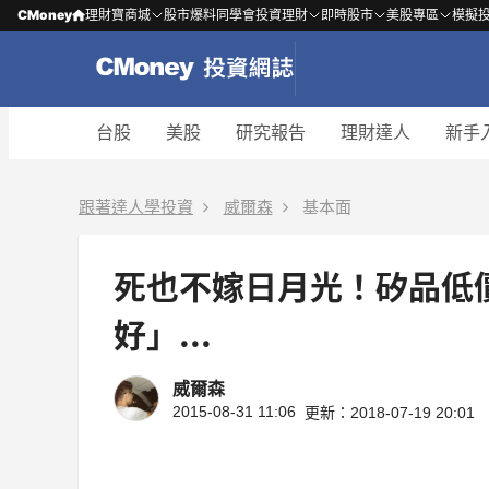
CMoney
理財寶商城
股市爆料同學會
投資理財
即時股市
美股專區
模擬
台股
美股
研究報告
理財達人
新手
跟著達人學投資
威爾森
基本面
死也不嫁日月光！矽品低
好」...
威爾森
2015-08-31 11:06
更新：2018-07-19 20:01