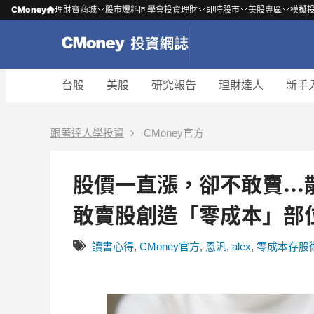
CMoney
理財寶商城
股市爆料同學會
投資理財
即時股市
美股專區
模擬
台股
美股
研究報告
理財達人
新手
跟著達人學投資
CMoney官方
股價一直漲，卻不敢賣...
敢賣股創造「零成本」部
讀書心得
,
CMoney官方
,
恩汎
,
alex
,
零成本存股