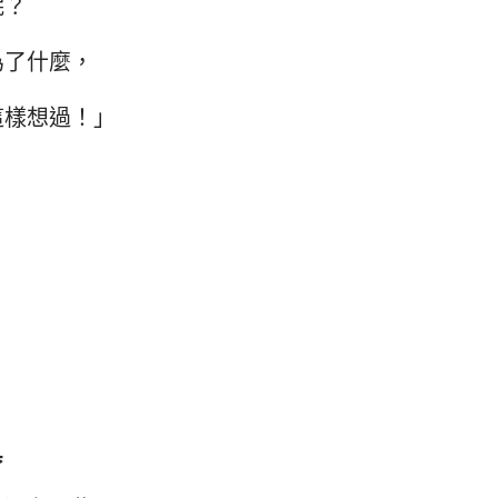
呢？
為了什麼，
這樣想過！」
具