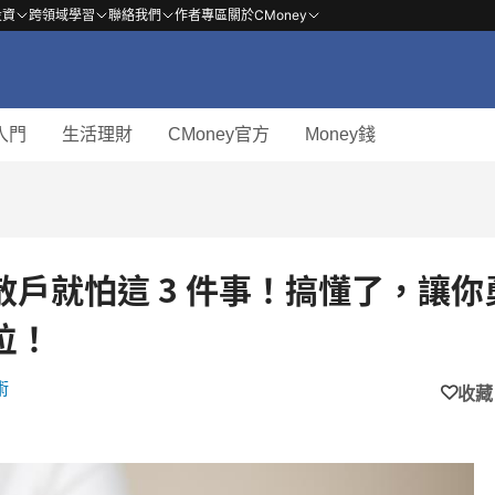
投資
跨領域學習
聯絡我們
作者專區
關於CMoney
入門
生活理財
CMoney官方
Money錢
散戶就怕這 3 件事！搞懂了，讓你
位！
術
收藏