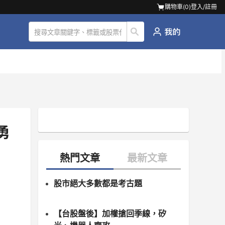
購物車(
0
)
登入/註冊
勇
股市絕大多數都是考古題
【台股盤後】加權搶回季線，矽