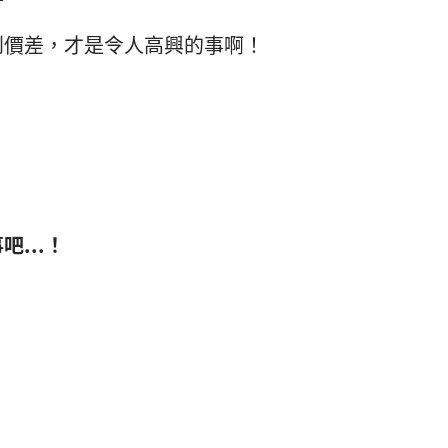
到價差，才是令人高興的事啊！
...！