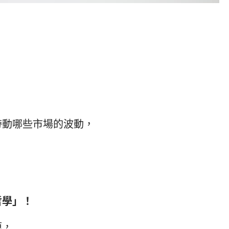
帶動哪些市場的波動，
哲學」！
掉，