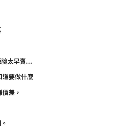
事
太早賣...
知道要做什麼
賺價差，
利。