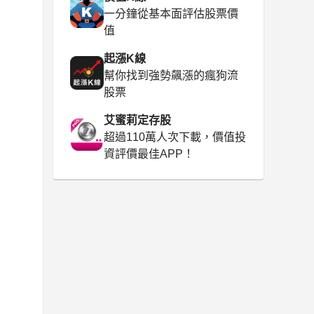
一分鐘從基本面評估股票價
值
起漲K線
幫你找到強勢飆漲的瘋狗流
股票
艾蜜莉定存股
超過110萬人次下載，價值投
資評價最佳APP！