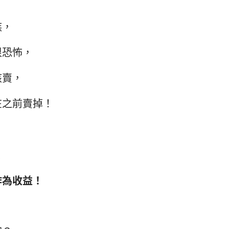
族，
很恐怖，
該賣，
在之前賣掉！
.
作為收益！