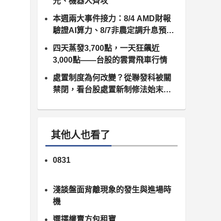
光、機器人齊攻
本週兩大事件接力：8/4 AMD財報
驗證AI算力、8/7非農定調升息預
期，台股供應鏈誰卡位最佳？
四天蒸發3,700點，一天狂飆近
3,000點——台股的雲霄飛車行情
處置制度為何改變？從聯發科被關
禁閉，看台股處置新制修法始末（8
月10日正式上路）
其他人也看了
0831
淺談盤面背離現象的發生與進場時
機
選擇權賣方包租寶