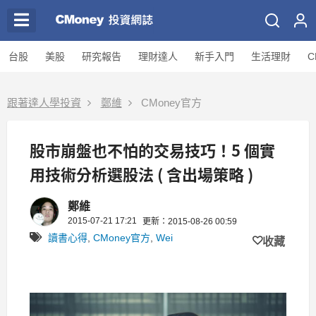
台股
美股
研究報告
理財達人
新手入門
生活理財
C
跟著達人學投資
鄭維
CMoney官方
股市崩盤也不怕的交易技巧！5 個實
用技術分析選股法 ( 含出場策略 )
鄭維
2015-07-21 17:21
更新：2015-08-26 00:59
讀書心得
,
CMoney官方
,
Wei
收藏