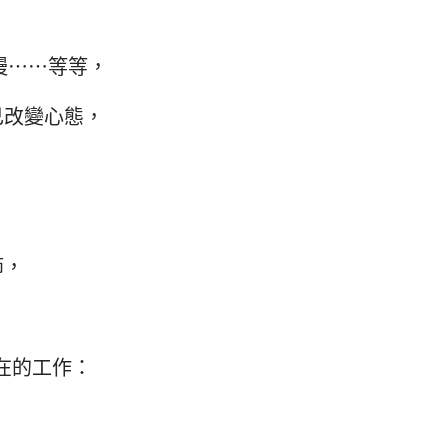
慢……等等，
己改變心態，
，
節，
在的工作：