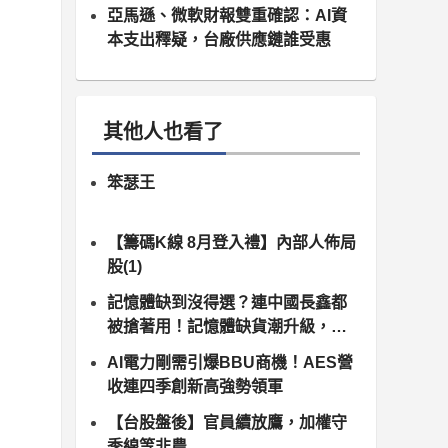
月10日正式上路）
亞馬遜、微軟財報雙重確認：AI資
本支出釋疑，台廠供應鏈誰受惠
其他人也看了
笨瑟王
【籌碼K線 8月登入禮】內部人佈局
股(1)
記憶體缺到沒得選？連中國長鑫都
被搶著用！記憶體缺貨潮升級，南
亞科、群聯領軍噴發
AI電力剛需引爆BBU商機！AES營
收連四季創新高強勢領軍
【台股盤後】官員續放鷹，加權守
季線等非農