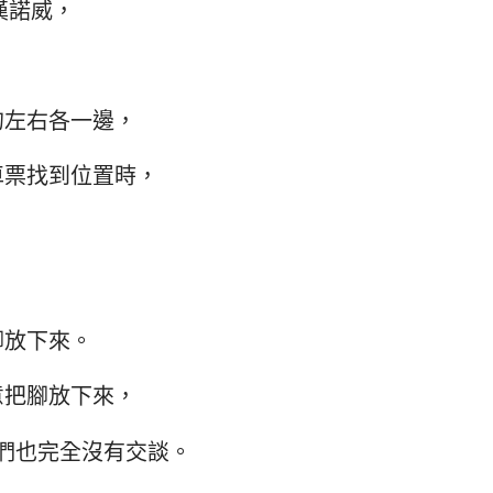
漢諾威，
，
的左右各一邊，
車票找到位置時，
腳放下來。
意把腳放下來，
我們也完全沒有交談。