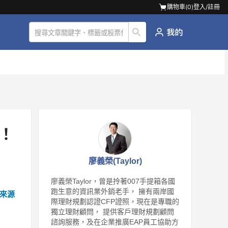
購物車(
0
)
登入/註冊
！
廖義榮(Taylor)
廖義榮Taylor，曾是拎著007手提箱各國
跑生意的資訊業外銷老手， 擁有兩岸國
來源
際理財規劃認證CFP證照，現在是專職的
獨立理財顧問， 提供客戶理財規劃顧問
諮詢服務，及在企業推廣EAP員工協助方