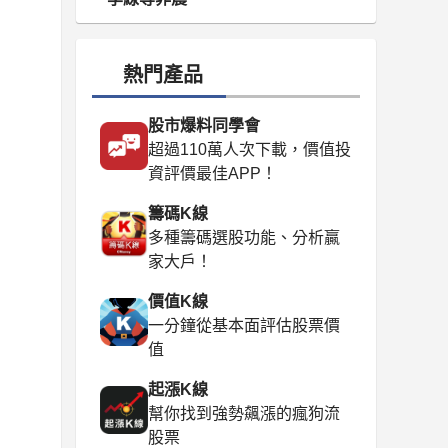
熱門產品
股市爆料同學會
超過110萬人次下載，價值投
資評價最佳APP！
籌碼K線
多種籌碼選股功能、分析贏
家大戶！
價值K線
一分鐘從基本面評估股票價
值
起漲K線
幫你找到強勢飆漲的瘋狗流
股票