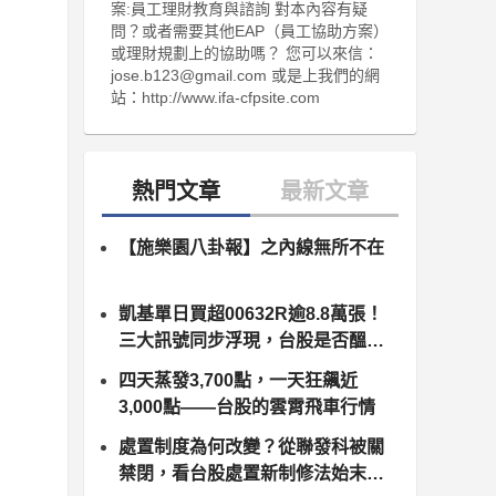
案:員工理財教育與諮詢 對本內容有疑
問？或者需要其他EAP（員工協助方案）
或理財規劃上的協助嗎？ 您可以來信：
jose.b123@gmail.com 或是上我們的網
站：http://www.ifa-cfpsite.com
【施樂園八卦報】之內線無所不在
凱基單日買超00632R逾8.8萬張！
三大訊號同步浮現，台股是否醞釀
變盤？
四天蒸發3,700點，一天狂飆近
3,000點——台股的雲霄飛車行情
處置制度為何改變？從聯發科被關
禁閉，看台股處置新制修法始末（8