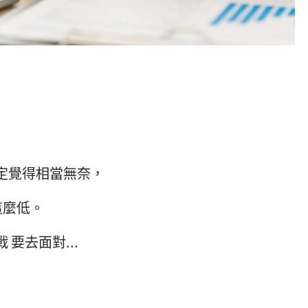
一定覺得相當無奈，
這麼低。
要去面對...