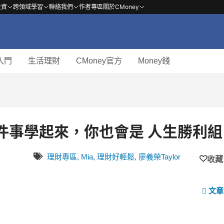
投資
跨領域學習
聯絡我們
作者專區
關於CMoney
入門
生活理財
CMoney官方
Money錢
 件事學起來，你也會是 人生勝利組
理財專區
,
Mia
,
理財好輕鬆
,
廖義榮Taylor
收藏
文章