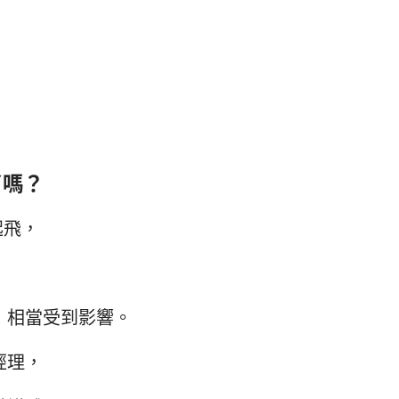
了嗎？
起飛，
，相當受到影響。
經理，