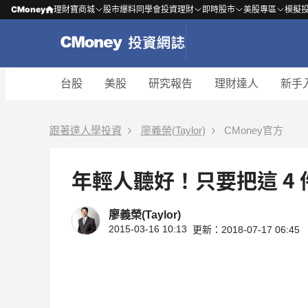
CMoney
理財寶商城
股市爆料同學會
投資理財
即時股市
美股專區
模擬
台股
美股
研究報告
理財達人
新手
跟著達人學投資
廖義榮(Taylor)
CMoney官方
年輕人聽好！只要把這 4
廖義榮(Taylor)
2015-03-16 10:13
更新：2018-07-17 06:45