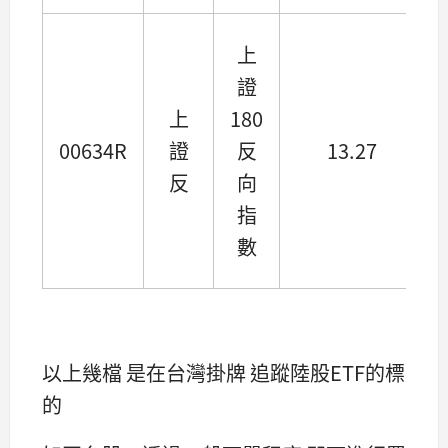
上
證
上
180
00634R
證
反
13.27
反
向
指
數
以上幾檔 是在台灣掛牌 追蹤陸股ETF的標
的