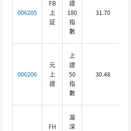
FB
證
006205
上
180
31.70
証
指
數
上
元
證
006206
上
50
30.48
證
指
數
滬
FH
深