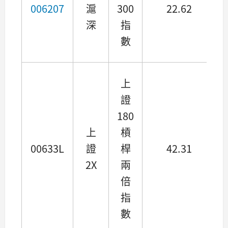
006207
滬
300
22.62
深
指
數
上
證
180
上
槓
00633L
證
桿
42.31
2X
兩
倍
指
數