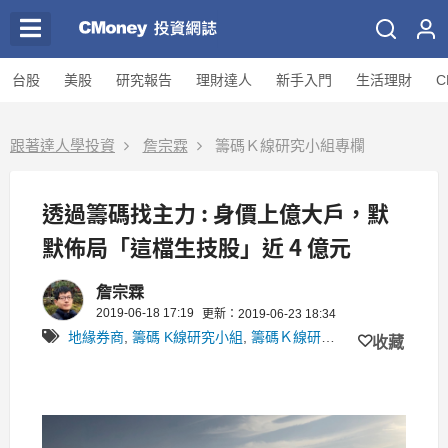
台股
美股
研究報告
理財達人
新手入門
生活理財
C
跟著達人學投資
詹宗霖
籌碼Ｋ線研究小組專欄
透過籌碼找主力 : 身價上億大戶，默
默佈局「這檔生技股」近 4 億元
詹宗霖
2019-06-18 17:19
更新：2019-06-23 18:34
地緣券商
,
籌碼 K線研究小組
,
籌碼Ｋ線研究小組
收藏