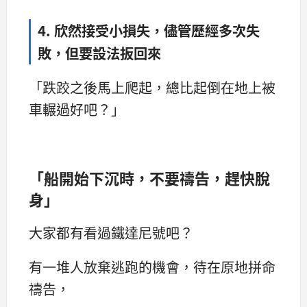
4. 欣然接受小損失，儘管歷經多次失
敗，但要設法扳回來
「跌跤之後馬上爬起，總比起倒在地上被
車輾過好吧？」
「船開始下沉時，不要禱告，趕快脫
身」
大家都有看過鐵達尼號吧？
有一堆人放棄逃跑的機會，待在原地拼命
禱告，