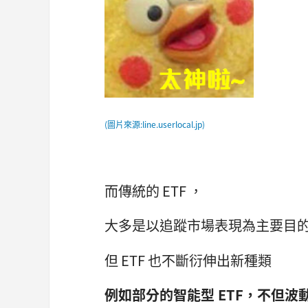
(圖片來源:line.userlocal.jp)
而傳統的 ETF ，
大多是以追蹤市場表現為主要目
但 ETF 也不斷衍伸出新種類
例如部分的智能型 ETF，
不但波