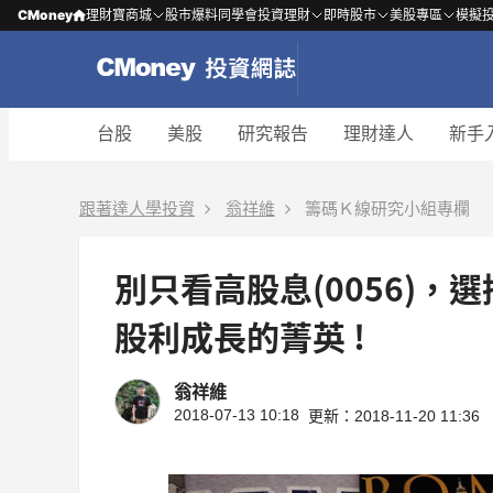
CMoney
理財寶商城
股市爆料同學會
投資理財
即時股市
美股專區
模擬
台股
美股
研究報告
理財達人
新手
跟著達人學投資
翁祥維
籌碼Ｋ線研究小組專欄
別只看高股息(0056)，選擇
股利成長的菁英 !
翁祥維
2018-07-13 10:18
更新：2018-11-20 11:36