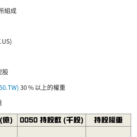
司所組成
.US)
型股
50.TW)
30 % 以上的權重
重