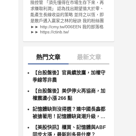
險控管 「須先懂得在市場生存下來，再
求賺取利潤」 認為找出期望值大於零、
能產生長線收益的策略 並持之以恆，即
是散戶邁入贏家之林的秘訣 我的粉絲團
►► http://cmy.tw/006EEN 我的部落格
►► https://ctinb.tw/
【台股盤後】官員續放鷹，加權守
季線等非農
【台股盤後】美伊停火再協商，加
權震盪小漲 266 點
記憶體缺到沒得選？連中國長鑫都
被搶著用！記憶體缺貨潮升級，南
亞科、群聯領軍噴發
【美股快訊】櫃買、記憶體與ABF
同步大漲，最新利多是什麼？