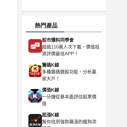
熱門產品
股市爆料同學會
超過110萬人次下載，價值投
資評價最佳APP！
籌碼K線
多種籌碼選股功能、分析贏
家大戶！
價值K線
一分鐘從基本面評估股票價
值
起漲K線
幫你找到強勢飆漲的瘋狗流