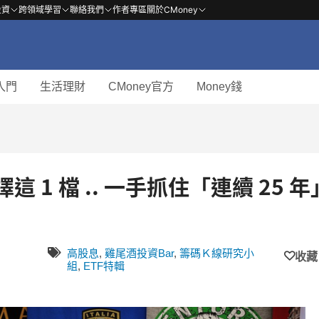
投資
跨領域學習
聯絡我們
作者專區
關於CMoney
入門
生活理財
CMoney官方
Money錢
這 1 檔 .. 一手抓住「連續 25 年
高股息
,
雞尾酒投資Bar
,
籌碼Ｋ線研究小
收藏
組
,
ETF特輯