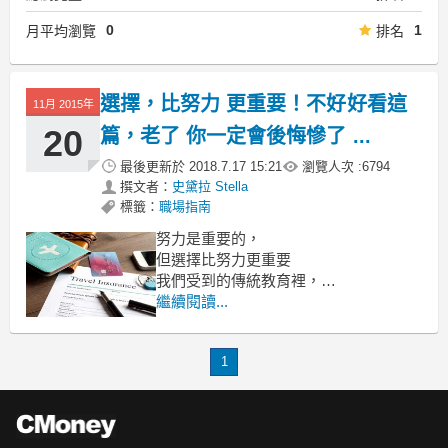
0
1
月平均瀏覽
排名
選擇，比努力 更重要！不好好看這
11月 2015年
20
篇，老了 你一定會後悔慘了 ...
最後更新於
2018.7.17 15:21
瀏覽人次 :
6794
撰文者：
史黛拉 Stella
標籤：
職場指南
努力是重要的，
但選擇比努力更重要
我們受到的傳統教育裡，
經常會有「堅持就是勝利」這樣的名
繼續閱讀...
言。
但是經驗告訴我們：
1
懂得在該放棄的時候放棄，顯然比懂得
堅持更重要。