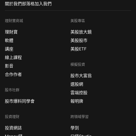
關於我們
部落格
加入我們
理財寶商城
美股專區
理財寶
美股放大鏡
軟體
美股股市
講座
美股ETF
線上課程
模擬投資
影音
合作作者
股市大富翁
選股網
股市社群
雲端控股
股市爆料同學會
報明牌
投資理財
跨領域學習
投資網誌
學到