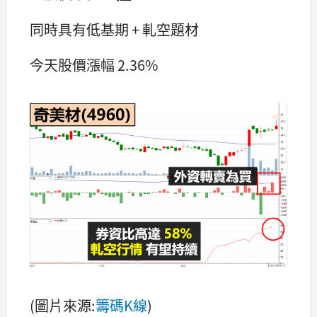
同時具有低基期 + 軋空題材
今天股價漲幅 2.36%
(圖片來源:
籌碼K線
)