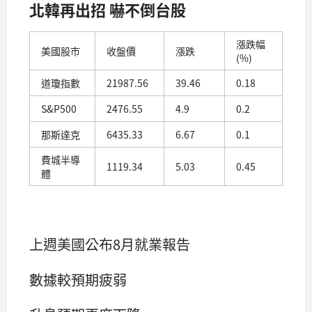
北韓再出招 嚇不倒台股
漲跌幅
美國股市
收盤價
漲跌
(%)
道瓊指數
21987.56
39.46
0.18
S&P500
2476.55
4.9
0.2
那斯達克
6435.33
6.67
0.1
費城半導
1119.34
5.03
0.45
體
上週美國公布8月就業報告
數據較預期疲弱