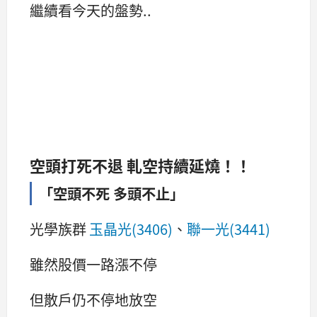
繼續看今天的盤勢..
空頭打死不退 軋空持續延燒！！
「空頭不死 多頭不止」
光學族群
玉晶光(3406)
、
聯
一光(3441)
雖然股價一路漲不停
但散戶仍不停地放空