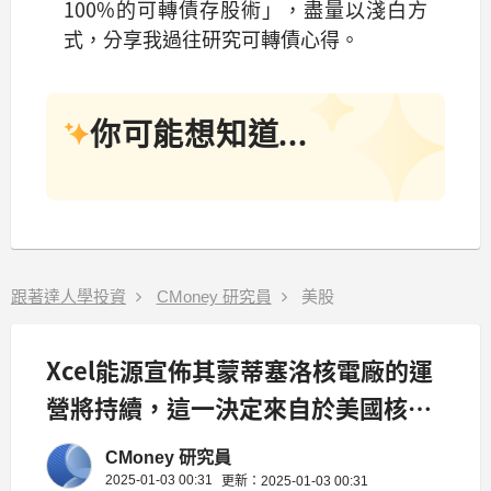
100%的可轉債存股術」，盡量以淺白方
式，分享我過往研究可轉債心得。
你可能想知道...
跟著達人學投資
CMoney 研究員
美股
Xcel能源宣佈其蒙蒂塞洛核電廠的運
營將持續，這一決定來自於美國核能
監管委員會的最新許可。
CMoney 研究員
2025-01-03 00:31
更新：2025-01-03 00:31