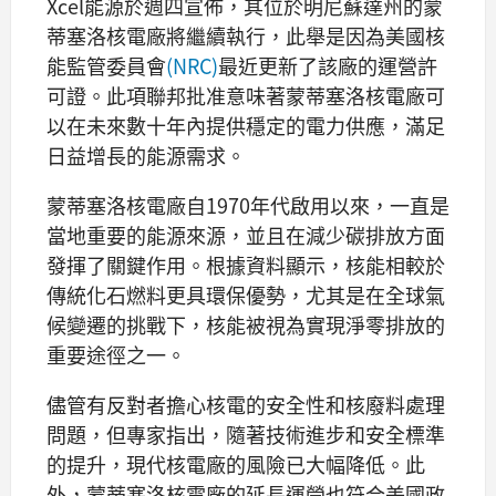
Xcel能源於週四宣佈，其位於明尼蘇達州的蒙
蒂塞洛核電廠將繼續執行，此舉是因為美國核
能監管委員會
(NRC)
最近更新了該廠的運營許
可證。此項聯邦批准意味著蒙蒂塞洛核電廠可
以在未來數十年內提供穩定的電力供應，滿足
日益增長的能源需求。
蒙蒂塞洛核電廠自1970年代啟用以來，一直是
當地重要的能源來源，並且在減少碳排放方面
發揮了關鍵作用。根據資料顯示，核能相較於
傳統化石燃料更具環保優勢，尤其是在全球氣
候變遷的挑戰下，核能被視為實現淨零排放的
重要途徑之一。
儘管有反對者擔心核電的安全性和核廢料處理
問題，但專家指出，隨著技術進步和安全標準
的提升，現代核電廠的風險已大幅降低。此
外，蒙蒂塞洛核電廠的延長運營也符合美國政