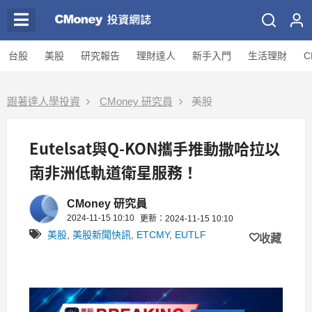
台股
美股
研究報告
理財達人
新手入門
生活理財
C
跟著達人學投資
CMoney 研究員
美股
Eutelsat與Q-KON攜手推動撒哈拉以
南非洲低軌道衛星服務！
CMoney 研究員
2024-11-15 10:10
更新：2024-11-15 10:10
美股
,
美股新聞快訊
,
ETCMY
,
EUTLF
收藏