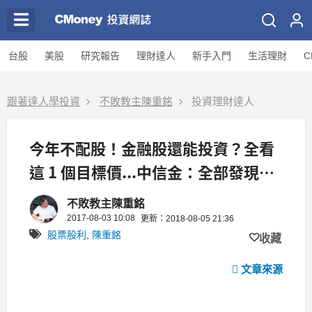
台股
美股
研究報告
理財達人
新手入門
生活理財
C
跟著達人學投資
不敗教主陳重銘
投資理財達人
今年不配股！金融股還能投資？全看
這 1 個目標價...中信金：全部發現
金，殖利率擬配 5％！
不敗教主陳重銘
2017-08-03 10:08
更新：2018-08-05 21:36
股票股利
,
陳重銘
收藏
文章來源