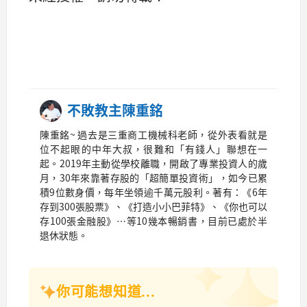
不敗教主陳重銘
陳重銘~ 過去是三重商工機械科老師，從外表看就是
位不起眼的中年大叔，很難和「有錢人」聯想在一
起。2019年主動從學校離職，開啟了專業投資人的歲
月，30年來靠著存股的「超簡單投資術」，如今已累
積9位數身價，每年坐領逾千萬元股利。著有：《6年
存到300張股票》、《打造小小巴菲特》、《你也可以
存100張金融股》…等10幾本暢銷書，目前已處於半
退休狀態。
你可能想知道...