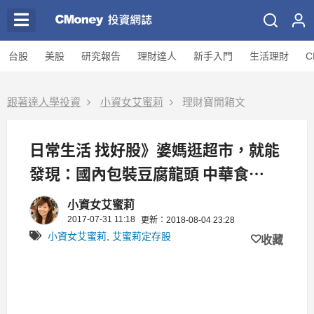
台股
美股
研究報告
理財達人
新手入門
生活理財
C
跟著達人學投資
小資女艾蜜莉
理財寶開箱文
日常生活 找好股》婆媽逛超市，就能
發現：國內包裝豆腐龍頭 中華食
（4205），邊吃還能邊幫自己賺錢！
小資女艾蜜莉
2017-07-31 11:18
更新：2018-08-04 23:28
小資女艾蜜莉
,
艾蜜莉定存股
收藏