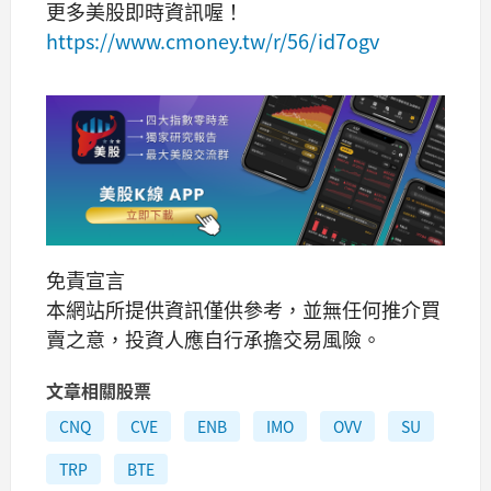
更多美股即時資訊喔！
https://www.cmoney.tw/r/56/id7ogv
免責宣言
本網站所提供資訊僅供參考，並無任何推介買
賣之意，投資人應自行承擔交易風險。
文章相關股票
CNQ
CVE
ENB
IMO
OVV
SU
TRP
BTE