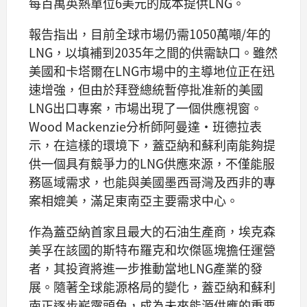
每百萬英熱單位6美元的成本提供LNG。
報告指出，目前全球市場仍需1050萬噸/年的
LNG，以填補到2035年之間的供需缺口。雖然
美國和卡塔爾在LNG市場中的主導地位正在迅
速增強，但由於拜登總統暫停批准新的美國
LNG出口專案，市場出現了一個供應視窗。
Wood Mackenzie分析師阿曼達·班德拉表
示，在這樣的環境下，蓋亞納和蘇利南能夠提
供一個具有競爭力的LNG供應來源，不僅能服
務區域需求，也能與美國墨西哥灣及西非的專
案相媲美，滿足東南亞主要需求中心。
作為蓋亞納首家且最大的石油生產商，埃克森
美孚在該國的斯特布羅克和坎傑區塊擔任運營
者，其投資將進一步推動當地LNG產業的發
展。隨著全球能源格局的變化，蓋亞納和蘇利
南正逐步嶄露頭角，成為未來能源供應的重要