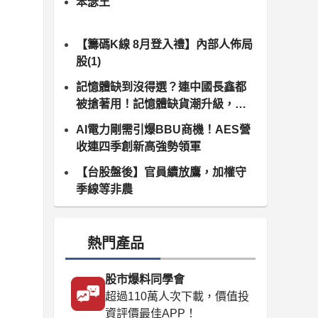
笨瑟王
【籌碼K線 8月登入禮】內部人佈局
股(1)
記憶體缺到沒得選？連中國長鑫都
被搶著用！記憶體缺貨潮升級，南
亞科、群聯領軍噴發
AI電力剛需引爆BBU商機！AES營
收連四季創新高強勢領軍
【台股盤後】官員續放鷹，加權守
季線等非農
熱門產品
股市爆料同學會
超過110萬人次下載，價值投
資評價最佳APP！