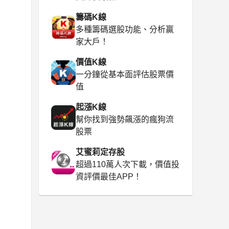
籌碼K線
多種籌碼選股功能、分析贏
家大戶！
價值K線
一分鐘從基本面評估股票價
值
起漲K線
幫你找到強勢飆漲的瘋狗流
股票
艾蜜莉定存股
超過110萬人次下載，價值投
資評價最佳APP！