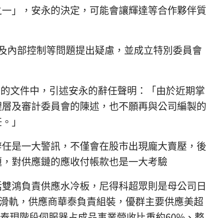
之一」，安永的決定，可能會讓輝達等合作夥伴質
度及內部控制等問題提出疑慮，並成立特別委員會
）的文件中，引述安永的辭任聲明：「由於近期掌
理層及審計委員會的陳述，也不願再與公司編製的
任。」
辭任是一大警訊，不僅會在股市出現龐大賣壓，後
題，對供應鏈的應收付帳款也是一大考驗
括雙鴻負責供應水冷板，尼得科超眾則是母公司日
服器滑軌，供應商華泰負責組裝，優群主要供應美超
華泰現階段伺服器占成品事業營收比重約60%、整