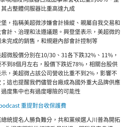
，其占整體伺服器比重高達九成
登堡，指稱美超微涉嫌會計操縱、親屬自我交易和
大會計、治理和法遵議題。興登堡表示，美超微的
列未完成的銷售，和規避內部會計控制等
微股價分別在10/30、31各下跌32%、11%，
不到8個月左右，股價下跌近78%，相關台股供
示，美超微占該公司營收比重不到2%，影響不
欠；這也提醒我們儘管台廠成為國外重大品牌供應
，過度集中也有過度曝險的可能性
odcast 重提對台收保護費
黨總統提名人勝負難分，共和黨候選人川普為開拓