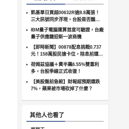
凱基單日買超00632R逾8.8萬張！
三大訊號同步浮現，台股是否醞釀
變盤？
IBM量子電腦運算首度可驗證，台廠
量子供應鏈迎新一波商機
【即時新聞】00878配息挑戰0.737
元！158萬股民搶卡位，除息前還能
追嗎？
荷姆茲協議＋費半飆6.55%雙重利
多，台股季線正式收復！
【美股盤前急殺】財報超預期還跌
7%，蘋果被市場砍掉了什麼？
其他人也看了