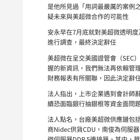
是他所見過「用詞最嚴厲的案例
疑未來與美超微合作的可能性
安永早在7月底就對美超微透明
進行調查，最終決定辭任
美超微在呈交美國證管會（SEC
握的新資訊，我們無法再依賴管
財務報表有所關聯，因此決定辭
法人指出，上市企業遇到會計師
續恐面臨銀行抽銀根等資金面問
法人點名，台廠美超微供應鏈包
商Nidec供貨CDU，南俊為伺
微伺服器DDR 5連接器。其中，