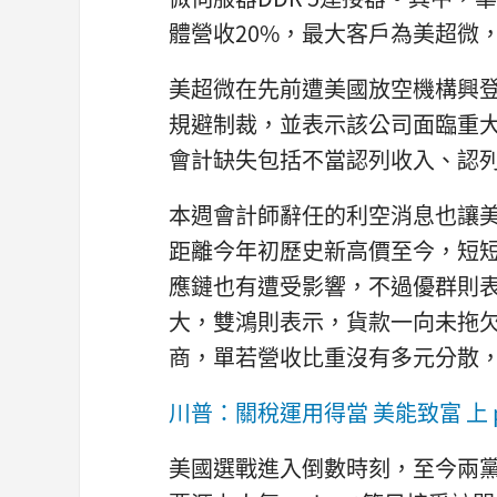
體營收20%，最大客戶為美超微
美超微在先前遭美國放空機構興
規避制裁，並表示該公司面臨重
會計缺失包括不當認列收入、認
本週會計師辭任的利空消息也讓美超
距離今年初歷史新高價至今，短短
應鏈也有遭受影響，不過優群則表
大，雙鴻則表示，貨款一向未拖
商，單若營收比重沒有多元分散
川普：關稅運用得當 美能致富 上 p
美國選戰進入倒數時刻，至今兩