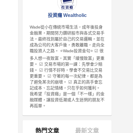
投資癮 Wealtholic
Wade從小在傳統市場生活，成年後投身
金融業，期間努力鑽研股市與各式交易手
法，最終找到屬於自己的交易邏輯，並在
成為公司的大客戶後，勇敢離職，走向全
職投資人之路。 ⭐Wade投資金句⭐ ☑ 很
多人想一夜致富，其實「緩慢致富」更重
要。 ☑ 交易市場的第一課：先學會少賠
錢。 ☑ 行情不好時，學會不交易比交易
更重要。 ☑ 守著的每一次紀律，都是為
了避免某次的崩壞。 ☑ 真正的高手會忘
記成本、忘記情緒，只在乎如何獲利。
我希望「投資癮」是一個「不一樣」的金
融媒體，讓投資低潮或人生迷惘的朋友不
再孤單。