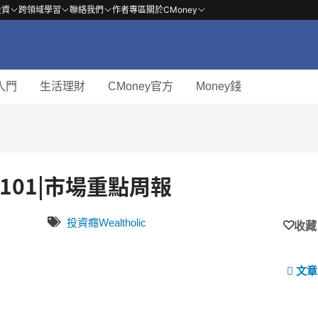
投資
跨領域學習
聯絡我們
作者專區
關於CMoney
入門
生活理財
CMoney官方
Money錢
-1101|市場重點周報
投資癮Wealtholic
收藏
文章