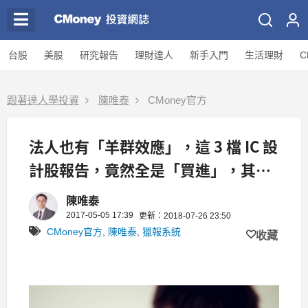
台股
美股
研究報告
理財達人
新手入門
生活理財
C
跟著達人學投資
陳唯泰
CMoney官方
法人也有「羊群效應」，這 3 檔 IC 設
計股報告，竟然全是「買進」，其中
1 檔今日漲停...
陳唯泰
2017-05-05 17:39
更新：2018-07-26 23:50
CMoney官方
,
陳唯泰
,
獵報系統
收藏