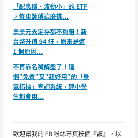
「配息穩、波動小」的 ETF
，修車師傅這麼挑...
拿美元去定存都不夠賠！新
台幣升值 94 狂，原來是這
1 個原因...
不再靠名嘴解盤了！這
個"免費"又"超好用"的「景
氣指標」查詢系統，連小學
生都會用...
歡迎幫我的 FB 粉絲專頁按個『讚』，以