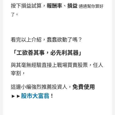
按下損益試算，
報酬率
、
損益
通通幫你
算好
了。
看完以上介紹，蠢蠢欲動了嗎？
「工欲善其事，必先利其器」
與其毫無經驗直接上戰場買賣股票，任人
宰割，
免費使用
這邊小編強烈推薦投資人，
股市大富翁
►►
！