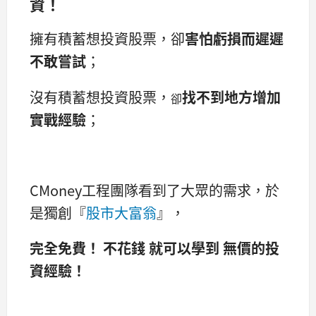
資！
擁有積蓄想投資股票，卻
害怕虧損而遲遲
不敢嘗試
；
沒有積蓄想投資股票，
找不到地方增加
卻
實戰經驗
；
CMoney工程團隊看到了大眾的需求，於
是獨創『
股市大富翁
』，
完全免費！
不花錢 就可以學到 無價的投
資經驗！