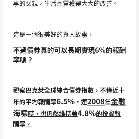
事的父親，生活品質獲得大大的改善。
這是一個很美好的真人故事，
不過債券真的可以長期實現6%的報酬
率嗎？
觀察巴克萊全球綜合債券指數，不僅近十
6.5%
2008
金融
年的平均報酬率
，
連
年
海嘯
4.8%
時，也仍然維持著
的投資報
酬率。