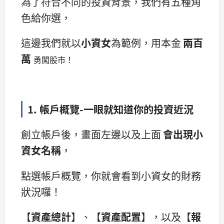
為了符合不同的投資背景，我們有五種角
色給你選，
這邊我們就以
小資女
為範例，用本金
兩百
萬
勇闖股市！
1. 帳戶概覽-一眼就知道你的投資近況
創立帳戶後，畫面左邊以及上面
會出現小
資女名稱
，
點選帳戶概覽，你就會看到小資女的財務
狀況囉！
【
資產總計
】、【
資產配置
】，以及【
報