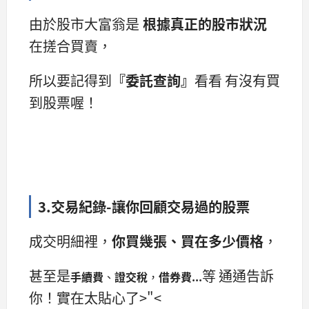
由於股市大富翁是
根據真正的股市狀況
在搓合買賣，
所以要記得到
『委託查詢』
看看 有沒有買
到股票喔！
3.交易紀錄-讓你回顧交易過的股票
成交明細裡，
你買幾張、買在多少價格
，
甚至是
等 通通告訴
手續費
、
證交稅
，
借券費...
你！實在太貼心了>"<