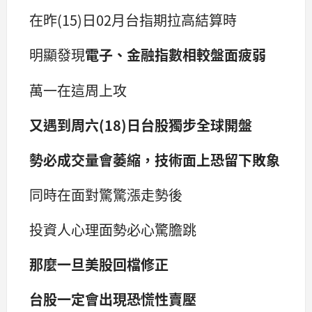
在昨(15)日02月台指期拉高結算時
明顯發現
電子、金融指數相較盤面疲弱
萬一在這周上攻
又遇到周六(18)日台股獨步全球開盤
勢必成交量會萎縮，技術面上恐留下敗象
同時在面對驚驚漲走勢後
投資人心理面勢必心驚膽跳
那麼一旦美股回檔修正
台股一定會出現恐慌性賣壓