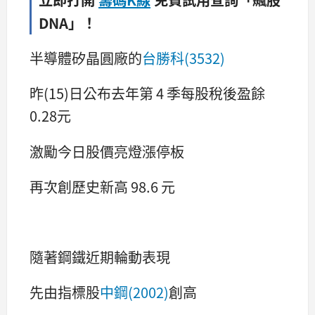
DNA」！
半導體矽晶圓廠的
台勝科(3532)
昨(15)日公布去年第 4 季每股稅後盈餘
0.28元
激勵今日股價亮燈漲停板
再次創歷史新高 98.6 元
隨著鋼鐵近期輪動表現
先由指標股
中鋼(2002)
創高