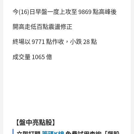
今(16)日早盤一度上攻至 9869 點高峰後
開高走低百點震盪修正
終場以 9771 點作收，小跌 28 點
成交量 1065 億
【盤中亮點股】
立即打開
籌碼K線
免費試用查詢「飆股