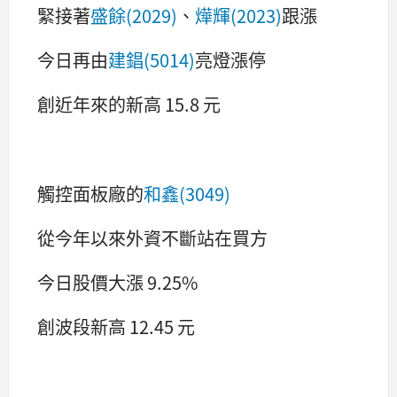
緊接著
盛餘(2029)
、
燁輝(2023)
跟漲
今日再由
建錩(5014)
亮燈漲停
創近年來的新高 15.8 元
觸控面板廠的
和鑫(3049)
從今年以來外資不斷站在買方
今日股價大漲 9.25%
創波段新高 12.45 元