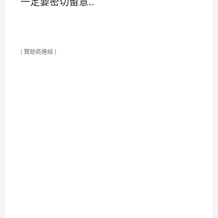
一定要密切留意..
( 贊助商連結 )