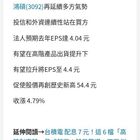
鴻碩(3092)
再延續多方氣勢
投信和外資連續性站在買方
法人預期去年EPS達 4.04 元
有望在高階產品出貨提升下
有望拉升將EPS至 4.4 元
促使股價再創歷史新高 54.4 元
收漲 4.79%
延伸閱讀→
台積電 配息 7 元！這 6 檔「高