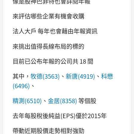
像是股神巴菲特也會詳閱年報
來評估哪些企業有機會收購
法人大戶 每年也會藉由年報資訊
來挑出值得長線布局的標的
目前已公布年報的公司共 18 間
其中，
牧德(3563)
、
新唐(4919)
、
科懋
(6496)
、
精測(6510)
、
金居(8358)
等個股
去年每股稅後純益(EPS)優於2015年
帶動近期股價走勢相對強勁