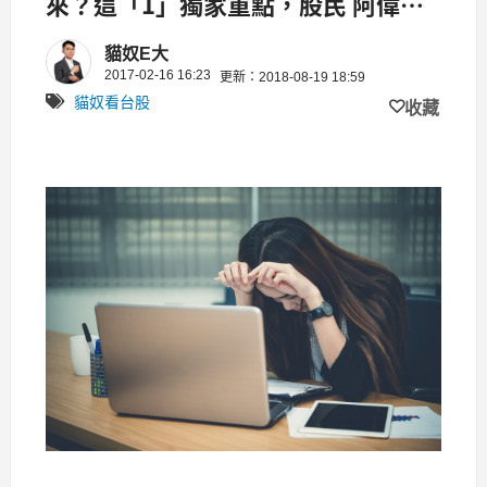
來？這「1」獨家重點，股民 阿偉：
一定要 看仔細！
貓奴E大
2017-02-16 16:23
更新：2018-08-19 18:59
貓奴看台股
收藏