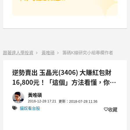
跟著達人學投資
黃唯碩
籌碼K線研究小組專欄作者
逆勢賣出 玉晶光(3406) 大賺紅包財
16,800元！「這個」方法看懂，你也
能天天賺...
黃唯碩
2016-12-28 17:21
更新：2018-07-28 11:36
貓奴看台股
收藏