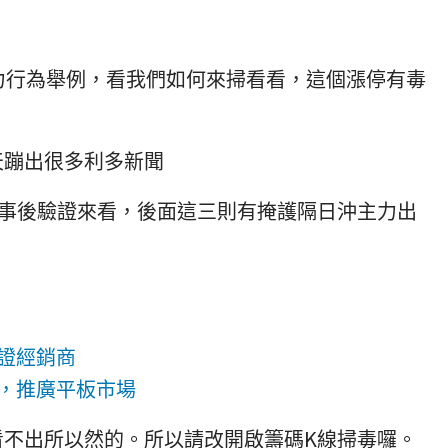
)的主力行為舉例，看我們如何來掃看看，這個漲停有毒
天蹦出很多利多新聞
3則，事後驗證來看，後面這三則有掩護隔日沖主力出
認證經銷商
證，推廣平板市場
看不出所以然的。所以請改開啟籌碼K線掃毒囉。