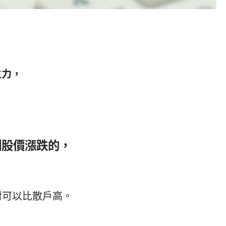
主力，
制股價漲跌的，
對可以比散戶高。