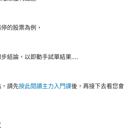
漲停的股票為例，
結論，以即動手試單結果....
點，請先
按此閱讀主力入門課
後，再接下去看您會
紅