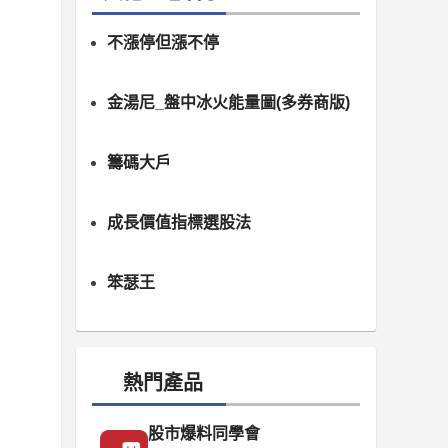
不漲停但漲不停
金湯尼_盤中冰火能量圖(多券商版)
籌碼大戶
成長價值指標選股法
笨瑟王
熱門產品
股市爆料同學會