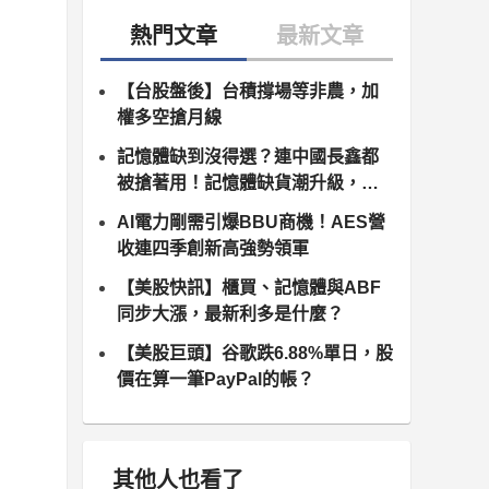
【台股盤後】台積撐場等非農，加
權多空搶月線
記憶體缺到沒得選？連中國長鑫都
被搶著用！記憶體缺貨潮升級，南
亞科、群聯領軍噴發
AI電力剛需引爆BBU商機！AES營
收連四季創新高強勢領軍
【美股快訊】櫃買、記憶體與ABF
同步大漲，最新利多是什麼？
【美股巨頭】谷歌跌6.88%單日，股
價在算一筆PayPal的帳？
其他人也看了