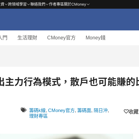
投資
跨領域學習
聯絡我們
作者專區
關於CMoney
入門
生活理財
CMoney官方
Money錢
出主力行為模式，散戶也可能賺的
籌碼k線
,
CMoney官方
,
籌碼面
,
隔日沖
,
收藏
理財專區