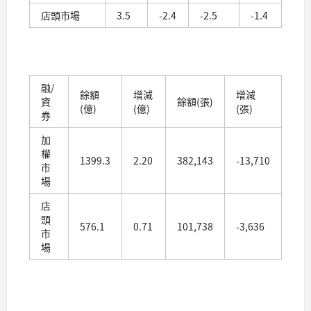
店頭市場
3.5
-2.4
-2.5
-1.4
融/
餘額
增減
增減
資
餘額(張)
(億)
(億)
(張)
券
加
權
1399.3
2.20
382,143
-13,710
市
場
店
頭
576.1
0.71
101,738
-3,636
市
場