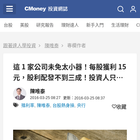
台股
美股
研究報告
理財達人
新手入門
生活理財
C
跟著達人學投資
陳唯泰
專欄作者
這 1 家公司未免太小器！每股獲利 15
元，股利配發不到三成！投資人只能
股東會上自救了...
陳唯泰
2016-03-25 08:27
更新：2016-03-25 08:37
殖利率
,
陳唯泰
,
台股熱身操
,
央行
收藏