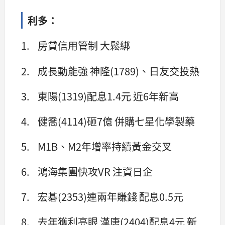
利多：
1. 房貸信用管制 大鬆綁
2. 成長動能強 神隆(1789)、日友交投熱
3. 東陽(1319)配息1.4元 近6年新高
4. 健喬(4114)砸7億 併購七星化學製藥
5. M1B、M2年增率持續黃金交叉
6. 鴻海集團快攻VR 注資日企
7. 宏碁(2353)連兩年賺錢 配息0.5元
8. 去年獲利亮眼 漢唐(2404)配息4元 新