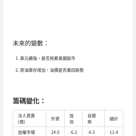
未來的變數：
美元續強，是否拖累美國股市
原油庫存增加，油價是否重回跌勢
籌碼變化：
法人買賣
投
自營
外資
總計
(億)
信
商
加權市場
24.0
-6.2
-6.5
11.4