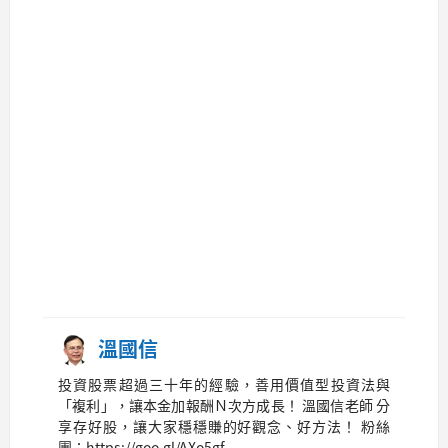
溫國信
投資股票超過三十年的經驗，善用價值型投資法與
「複利」，讓本金加報酬Ｎ次方成長！ 溫國信老師 分
享存好股，讓大家穩穩賺的好觀念、好方法！ 粉絲
團：https://goo.gl/AXo5gf