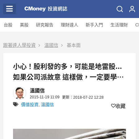
台股
美股
研究報告
理財達人
新手入門
生活理財
C
跟著達人學投資
溫國信
基本面
小心！股利發的多，可能是地雷股...
如果公司派故意 這樣做，一定要學會
這招自保！
溫國信
2015-11-19 11:09
更新：2018-07-22 12:28
價值投資
,
溫國信
收藏