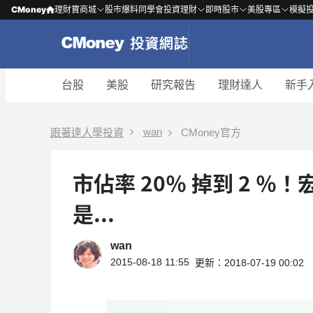
CMoney
理財寶商城
股市爆料同學會
投資理財
即時股市
美股專區
模擬
台股
美股
研究報告
理財達人
新手
wan
跟著達人學投資
CMoney官方
市佔率 20％ 掉到 2 
是...
wan
2015-08-18 11:55
更新：2018-07-19 00:02