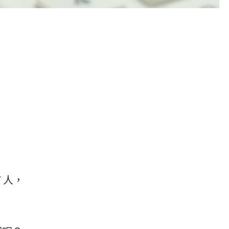
，
7 人，