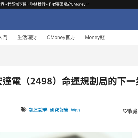
投資
跨領域學習
聯絡我們
作者專區
關於CMoney
入門
生活理財
CMoney官方
Money錢
％！宏達電（2498）命運規劃局的下一
凱基證券
,
研究報告
,
Wan
收藏