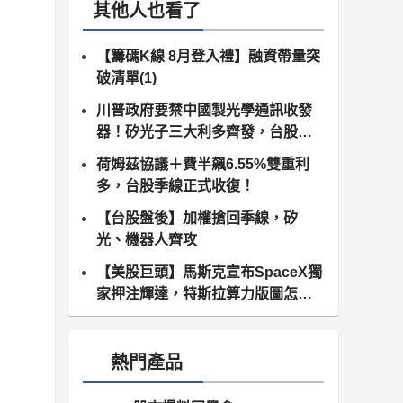
其他人也看了
【籌碼K線 8月登入禮】融資帶量突
破清單(1)
川普政府要禁中國製光學通訊收發
器！矽光子三大利多齊發，台股供
應鏈同步噴出
荷姆茲協議＋費半飆6.55%雙重利
多，台股季線正式收復！
【台股盤後】加權搶回季線，矽
光、機器人齊攻
【美股巨頭】馬斯克宣布SpaceX獨
家押注輝達，特斯拉算力版圖怎麼
算？
熱門產品