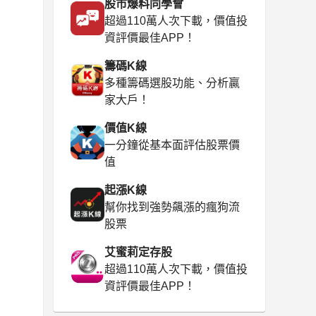
股市爆料同學會
超過110萬人次下載，價值投
資評價最佳APP！
籌碼K線
多種籌碼選股功能、分析贏
家大戶！
價值K線
一分鐘從基本面評估股票價
值
起漲K線
幫你找到強勢飆漲的瘋狗流
股票
艾蜜莉定存股
超過110萬人次下載，價值投
資評價最佳APP！