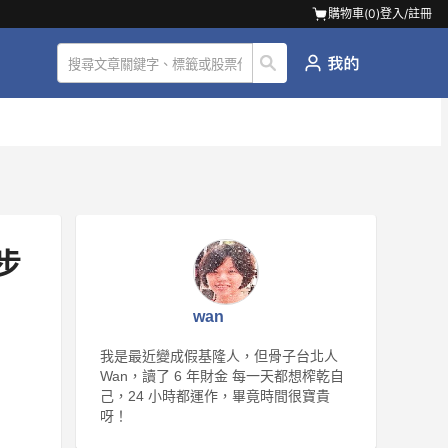
購物車(
0
)
登入/註冊
步
wan
我是最近變成假基隆人，但骨子台北人
Wan，讀了 6 年財金 每一天都想榨乾自
己，24 小時都運作，畢竟時間很寶貴
呀！