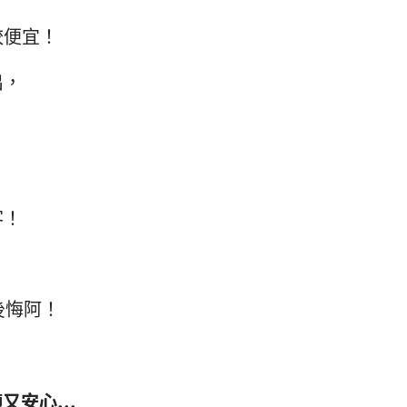
較便宜！
出，
客！
後悔阿！
安心...