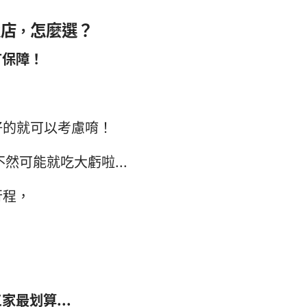
飯店
怎麼選
？
，
有保障！
好的就可以考慮唷！
然可能就吃大虧啦...
行程，
最划算...