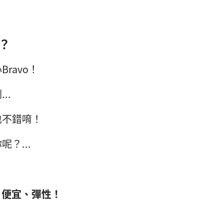
？
ravo！
..
也不錯唷！
？...
」便宜、彈性！