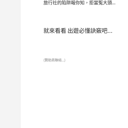
旅行社的陷阱
報你知，
拒當冤大頭...
就來看看 出遊必懂訣竅吧...
(贊助商聯結...)