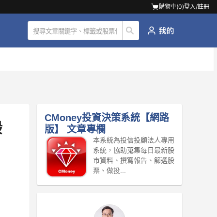
購物車(
0
)
登入/註冊
CMoney投資決策系統【網路
股
版】
文章專欄
本系統為投信投顧法人專用
系統，協助蒐集每日最新股
市資料、撰寫報告、篩選股
票、做投...