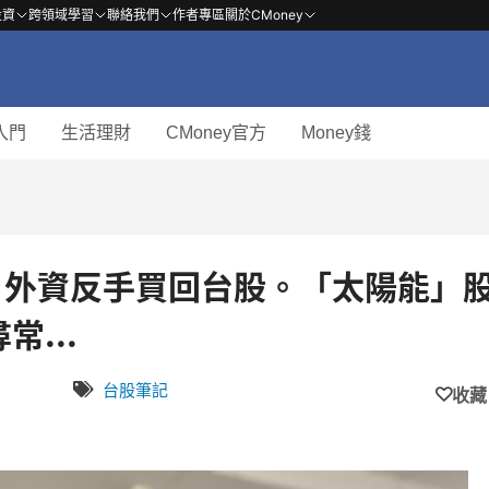
投資
跨領域學習
聯絡我們
作者專區
關於CMoney
入門
生活理財
CMoney官方
Money錢
 角，外資反手買回台股。「太陽能」
...
台股筆記
收藏