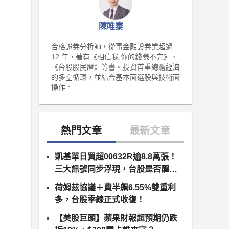
陳唯泰
合格證券分析師，從事金融證券業超過
12 年，著有《相信我,你的錢賺不完》、
《台股股民曆》等書。投資首重總體經濟
的多空循環，並結合基本面選股與技術面
操作。
凱基單日買超00632R逾8.8萬張！
三大訊號同步浮現，台股是否醞釀
變盤？
荷姆茲協議＋費半飆6.55%雙重利
多，台股季線正式收復！
【美股巨頭】蘋果財報超預期仍跌