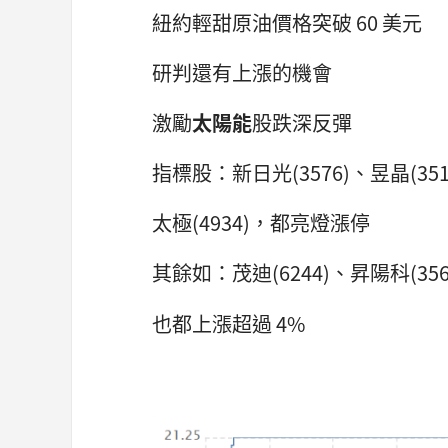
紐約輕甜原油價格突破 60 美元
研判還有上漲的機會
激勵
太陽能
股跌深反彈
指標股：新日光(3576)、昱晶(351
太極(4934)，都亮燈漲停
其餘如：茂迪(6244)、昇陽科(3561
也都上漲超過 4%