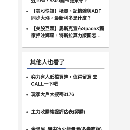
近10%，$300關卡誰來守？
【美股快訊】櫃買、記憶體與ABF
同步大漲，最新利多是什麼？
【美股巨頭】馬斯克宣布SpaceX獨
家押注輝達，特斯拉算力版圖怎麼
算？
其他人也看了
奕力有人低檔買進，值得留意 去
CALL一下吧
玩家大戶大搜密3176
主力收購權證評估表(認購)
金湯尼_盤中冰火能量圖(多券商版)