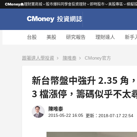
CMoney
理財寶商城
股市爆料同學會
投資理財
即時股市
美股專區
模擬
台股
美股
研究報告
理財達人
新手
跟著達人學投資
陳唯泰
CMoney官方
新台幣盤中強升 2.35
3 檔漲停，籌碼似乎不太尋常
陳唯泰
2015-05-22 16:05
更新：2018-07-17 22:54