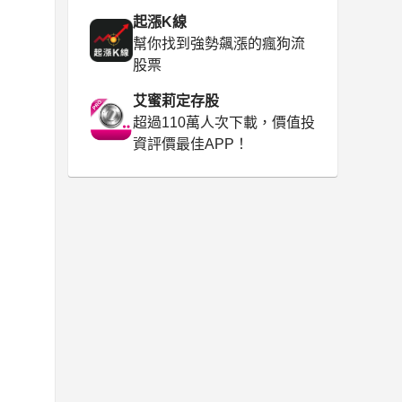
起漲K線
幫你找到強勢飆漲的瘋狗流
股票
艾蜜莉定存股
超過110萬人次下載，價值投
資評價最佳APP！