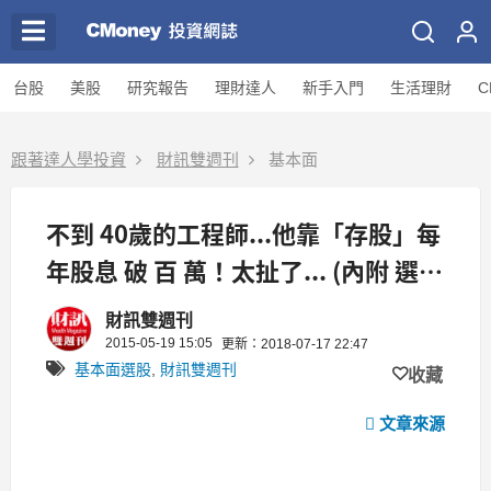
台股
美股
研究報告
理財達人
新手入門
生活理財
C
跟著達人學投資
財訊雙週刊
基本面
不到 40歲的工程師...他靠「存股」每
年股息 破 百 萬！太扯了... (內附 選股
秘訣+影片)
財訊雙週刊
2015-05-19 15:05
更新：2018-07-17 22:47
基本面選股
,
財訊雙週刊
收藏
文章來源