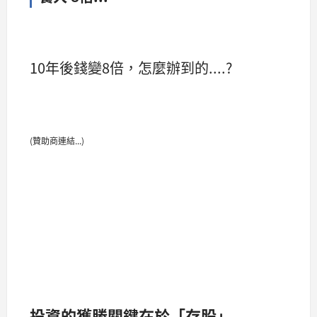
10年後錢變8倍，怎麼辦到的....?
(贊助商連結...)
投資的獲勝關鍵在於「存股」