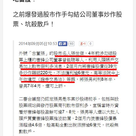
之前爆發過股市作手勾結公司董事炒作股
票、坑殺散戶！