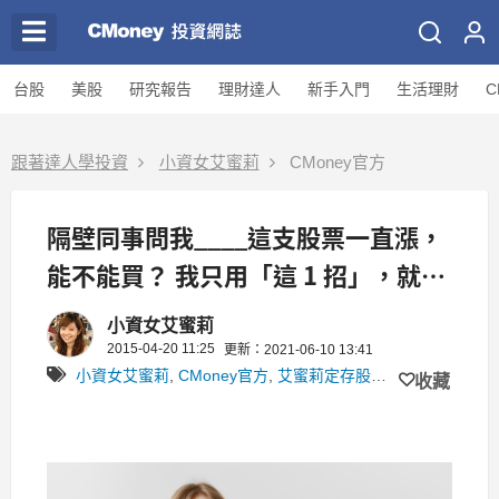
台股
美股
研究報告
理財達人
新手入門
生活理財
C
跟著達人學投資
小資女艾蜜莉
CMoney官方
隔壁同事問我____這支股票一直漲，
能不能買？ 我只用「這 1 招」，就看
透了這是炒作的「地雷股」！
小資女艾蜜莉
2015-04-20 11:25
更新：2021-06-10 13:41
小資女艾蜜莉
,
CMoney官方
,
艾蜜莉定存股
,
艾蜜莉新手理財
收藏