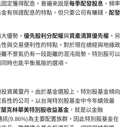
能固定獲得配息。普遍來說是
每季配發股息
，頻率
基金有保證配息的特點，但只要公司有賺錢，
配發
。
兩大優勢，
優先股利分配權
與
資產清算優先權
。另
長性與交易便利性的特點。對於現在總經與地緣政
距離不景氣仍有一段距離的混沌局勢，特別股可以
場同時也能平衡風險的選項。
的投資萬靈丹。由於基金選股上，特別股基金傾向
成長性的公司。以台灣特別股基金中今年績效最
富蘭克林華美特別股收益基金
，就是以金融
%)與通訊(9.86%)為主要配置族群。因此特別股基金在