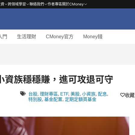
投資
跨領域學習
聯絡我們
作者專區
關於CMoney
入門
生活理財
CMoney官方
Money錢
小資族穩穩賺，進可攻退可守
台股
,
理財專區
,
ETF
,
美股
,
小資族
,
配息
,
收藏
特別股
,
基金配置
,
定期定額買基金