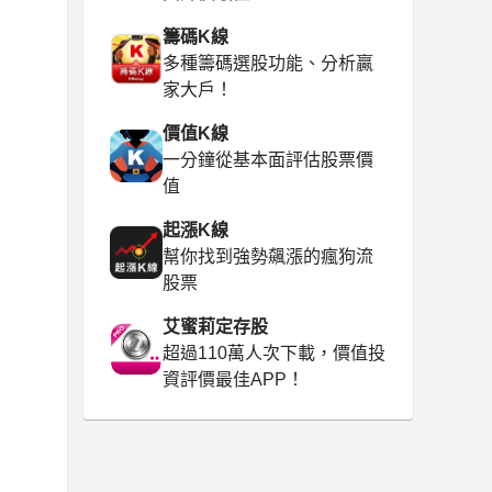
籌碼K線
多種籌碼選股功能、分析贏
家大戶！
價值K線
一分鐘從基本面評估股票價
值
起漲K線
幫你找到強勢飆漲的瘋狗流
股票
艾蜜莉定存股
超過110萬人次下載，價值投
資評價最佳APP！