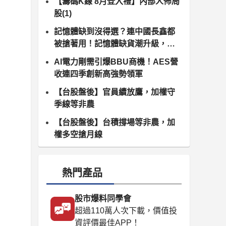
【籌碼K線 8月登入禮】內部人佈局
股(1)
記憶體缺到沒得選？連中國長鑫都
被搶著用！記憶體缺貨潮升級，南
亞科、群聯領軍噴發
AI電力剛需引爆BBU商機！AES營
收連四季創新高強勢領軍
【台股盤後】官員續放鷹，加權守
季線等非農
【台股盤後】台積撐場等非農，加
權多空搶月線
熱門產品
股市爆料同學會
超過110萬人次下載，價值投
資評價最佳APP！