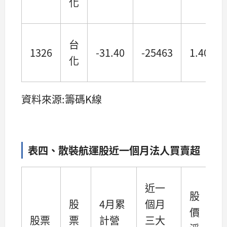
化
台
1326
-31.40
-25463
1.40
化
資料來源:籌碼K線
表四、散裝航運股近一個月法人買賣超
近一
股
股
4月累
個月
價
股票
票
計營
三大