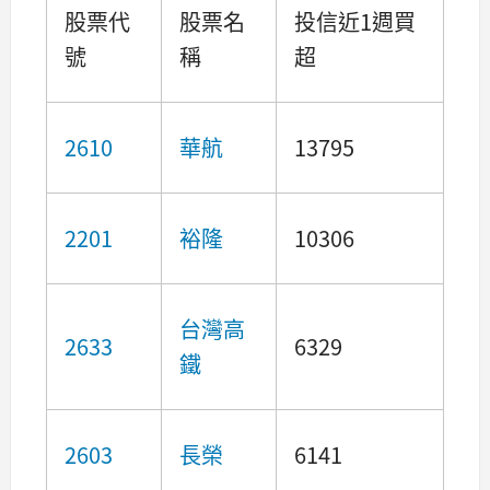
股票代
股票名
投信近1週買
號
稱
超
2610
華航
13795
2201
裕隆
10306
台灣高
2633
6329
鐵
2603
長榮
6141