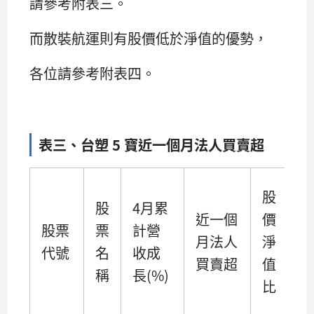
請參考附表三。
而散裝航運則有股價低於淨值的優勢，
各位請參考附表四。
表三、台塑 5 寶近一個月法人買賣超
股
股
4月累
近一個
價
股票
票
計營
月法人
淨
代號
名
收成
買賣超
值
稱
長(%)
比