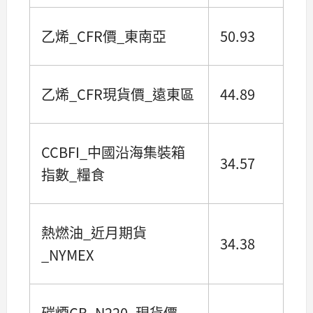
乙烯_CFR價_東南亞
50.93
乙烯_CFR現貨價_遠東區
44.89
CCBFI_中國沿海集裝箱
34.57
指數_糧食
熱燃油_近月期貨
34.38
_NYMEX
碳煙CB_N220_現貨價_