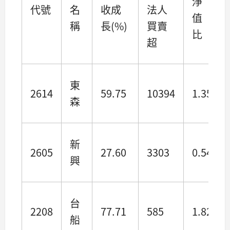
淨
代號
名
收成
法人
值
稱
長(%)
買賣
比
超
東
2614
59.75
10394
1.35
森
新
2605
27.60
3303
0.54
興
台
2208
77.71
585
1.82
船