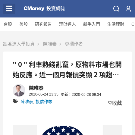
台股
美股
研究報告
理財達人
新手入門
生活理財
C
跟著達人學投資
陳唯泰
專欄作者
" 0 " 利率熱錢亂竄，原物料市場也開
始反應。近一個月報價突顯 2 項趨
勢...
陳唯泰
2020-05-24 23:35
更新：2020-05-28 09:34
陳唯泰
,
投信作帳
收藏