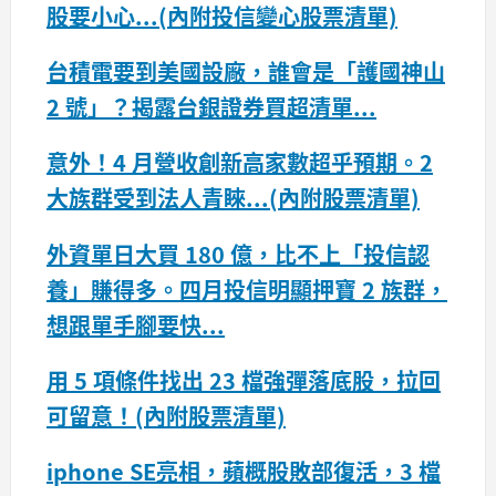
股要小心...(內附投信變心股票清單)
台積電要到美國設廠，誰會是「護國神山
2 號」？揭露台銀證券買超清單...
意外！4 月營收創新高家數超乎預期。2
大族群受到法人青睞...(內附股票清單)
外資單日大買 180 億，比不上「投信認
養」賺得多。四月投信明顯押寶 2 族群，
想跟單手腳要快...
用 5 項條件找出 23 檔強彈落底股，拉回
可留意！(內附股票清單)
iphone SE亮相，蘋概股敗部復活，3 檔