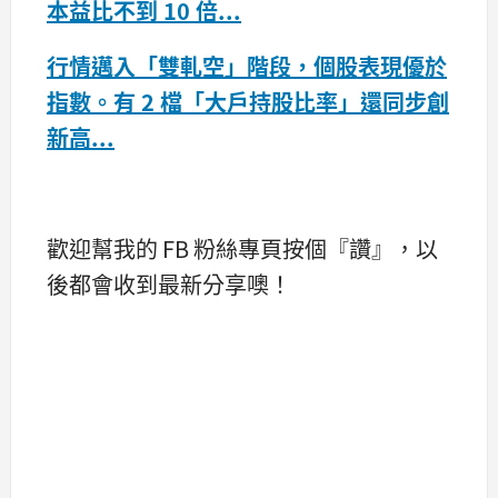
本益比不到 10 倍...
行情邁入「雙軋空」階段，個股表現優於
指數。有 2 檔「大戶持股比率」還同步創
新高...
歡迎幫我的 FB 粉絲專頁按個『讚』，以
後都會收到最新分享噢！