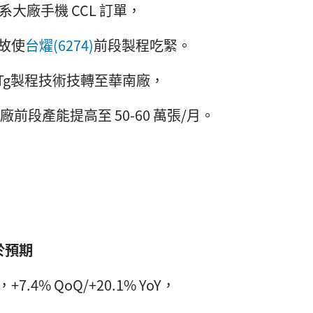
系大廠手機 CCL 訂單，
，故使
台燿(6274)
前段製程吃緊。
h Tg製程技術技轉至華南廠，
廠前段產能提高至 50-60 萬張/月。
於預期
，+7.4% QoQ/+20.1% YoY，