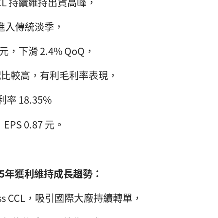
CL 持續維持出貨高峰，
g 板進入傳統淡季，
 億元，下滑 2.4% QoQ，
P 配比較高，有利毛利率表現，
 18.35%
PS 0.87 元。
15年獲利維持成長趨勢：
 Loss CCL，吸引國際大廠持續轉單，