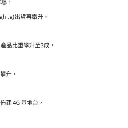
市場，
gh tg)出貨再攀升。
h Tg 產品比重攀升至3成，
持續攀升，
佈建 4G 基地台，
，