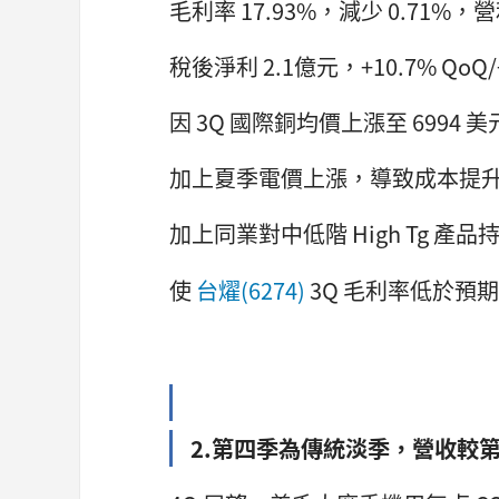
毛利率 17.93%，減少 0.71%，營
稅後淨利 2.1億元，+10.7% QoQ/+2
因 3Q 國際銅均價上漲至 6994 美
加上夏季電價上漲，導致成本提
加上同業對中低階 High Tg 
使
台燿(6274)
3Q 毛利率低於預期
2.第四季為傳統淡季，營收較第