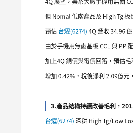
4Q 展望，美系大廠手機用無鹵 C
但 Nomal 低階產品及 High T
預估
台燿(6274)
4Q 營收 34.96
由於手機用無鹵基板 CCL 與 P
加上4Q 銅價與電價回落，預估毛利率
增加 0.42%，稅後淨利 2.09億元，E
3.產品結構持續改善毛利，20
台燿(6274)
深耕 High Tg/Low