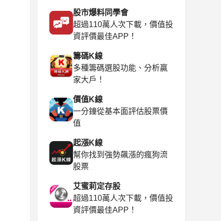
股市爆料同學會
超過110萬人次下載，價值投
資評價最佳APP！
籌碼K線
多種籌碼選股功能、分析贏
家大戶！
價值K線
一分鐘從基本面評估股票價
值
起漲K線
幫你找到強勢飆漲的瘋狗流
股票
艾蜜莉定存股
超過110萬人次下載，價值投
資評價最佳APP！