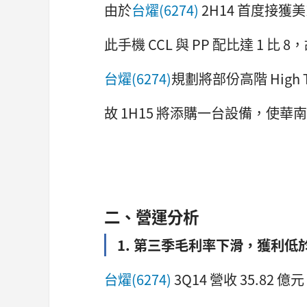
由於
台燿(6274)
2H14 首度接獲美
此手機 CCL 與 PP 配比達 1 比 8
台燿(6274)
規劃將部份高階 Hig
故 1H15 將添購一台設備，使華南
二、營運分析
1. 第三季毛利率下滑，獲利低
台燿(6274)
3Q14 營收 35.82 億元