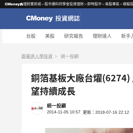
CMoney
理財寶商城
股市爆料同學會
投資理財
即時股市
美股專區
模擬
台股
美股
研究報告
理財達人
新手
跟著達人學投資
統一投顧
銅箔基板大廠台燿(6274) 產品結構改善毛利，Q4淡季過後可
望持續成長
統一投顧
2014-11-05 10:57
更新：2018-07-16 22:12