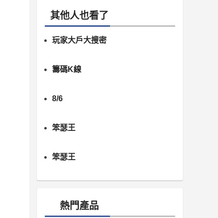
其他人也看了
玩家大戶大搜密
籌碼K線
8/6
笨瑟王
笨瑟王
熱門產品