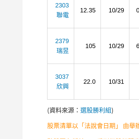
2303
12.35
10/29
聯電
2379
105
10/29
瑞昱
3037
22.0
10/31
欣興
(資料來源：
選股勝利組
)
股票清單以「法說會日期」 由舉