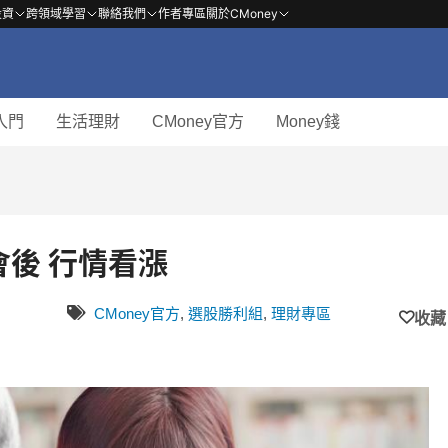
投資
跨領域學習
聯絡我們
作者專區
關於CMoney
入門
生活理財
CMoney官方
Money錢
會後 行情看漲
CMoney官方
,
選股勝利組
,
理財專區
收藏