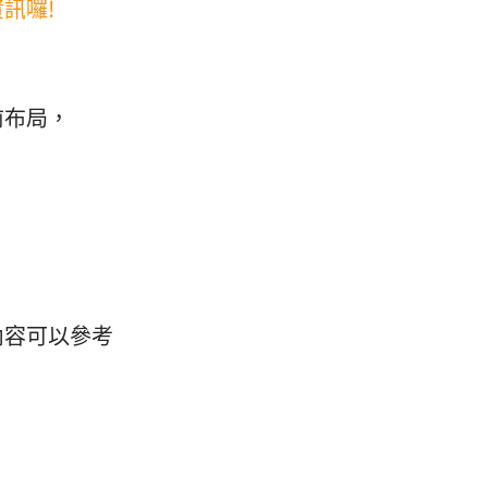
訊囉!
前布局，
內容可以參考