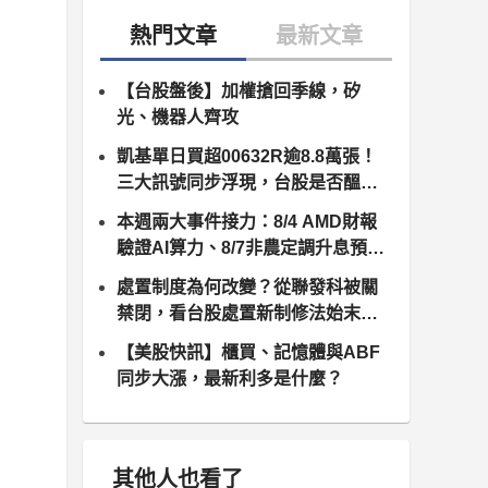
【台股盤後】加權搶回季線，矽
光、機器人齊攻
凱基單日買超00632R逾8.8萬張！
三大訊號同步浮現，台股是否醞釀
變盤？
本週兩大事件接力：8/4 AMD財報
驗證AI算力、8/7非農定調升息預
期，台股供應鏈誰卡位最佳？
處置制度為何改變？從聯發科被關
禁閉，看台股處置新制修法始末（8
月10日正式上路）
【美股快訊】櫃買、記憶體與ABF
同步大漲，最新利多是什麼？
其他人也看了