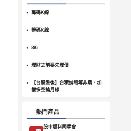
籌碼K線
籌碼K線
8/6
理財之前要先理債
【台股盤後】台積撐場等非農，加
權多空搶月線
熱門產品
股市爆料同學會