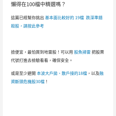
懶得在100檔中精選嗎？
這篇已經幫你挑出
基本面比較好的 19檔 跌深準錯
殺股，請按此參考
撿便宜，最怕買到地雷股！可以
用
把股票
股魚掃雷
代號打進去檢驗看看，確保安全。
或是至少避開
本波大戶拋、散戶接的18檔
，以及
融
資斷頭危機股30檔
！