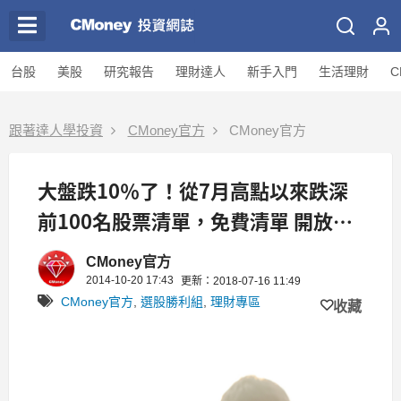
台股
美股
研究報告
理財達人
新手入門
生活理財
C
跟著達人學投資
CMoney官方
CMoney官方
大盤跌10％了！從7月高點以來跌深
前100名股票清單，免費清單 開放下
載！
CMoney官方
2014-10-20 17:43
更新：2018-07-16 11:49
CMoney官方
,
選股勝利組
,
理財專區
收藏