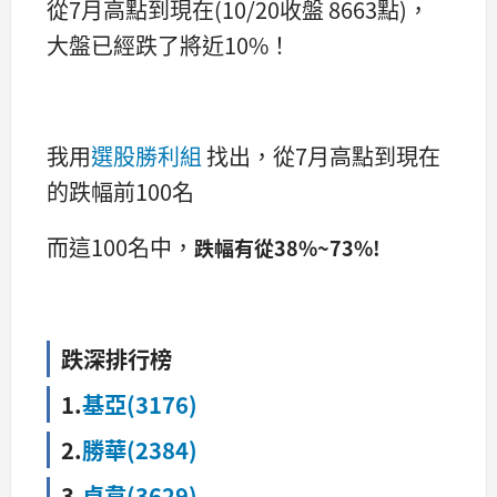
從7月高點到現在(10/20收盤 8663點)，
大盤已經跌了將近10%！
我用
選股勝利組
找出，從7月高點到現在
的跌幅前100名
而這100名中，
跌幅有從38%~73%!
跌深排行榜
1.
基亞(3176)
2.
勝華(2384)
3.
卓韋(3629)