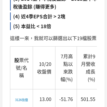
稅後盈餘 (賺得更多)
(4) 近4季EPS合計 > 2塊
(5) 本益比 < 18倍
這樣一來，我就可以篩選出以下19檔股票
7月高
累計9
股
票代
10/20
點以
月營收
號/名
收盤價
來跌
成長
稱
幅(%)
(%)
13.00
-51.76
501.55
3126信億