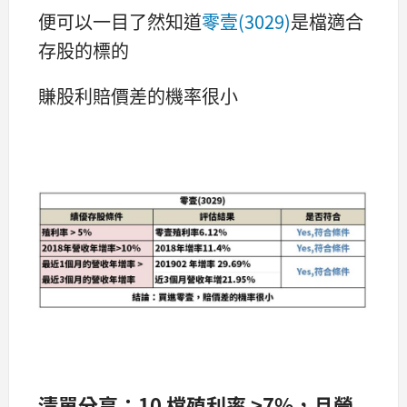
便可以一目了然知道
零壹(3029)
是檔適合
存股的標的
賺股利賠價差的機率很小
清單分享：10 檔殖利率 >7%，且營