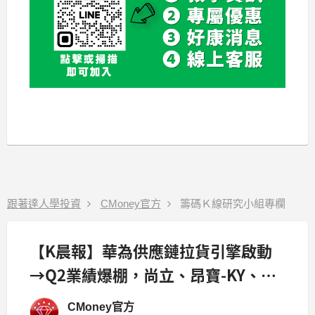
跟著達人學投資
CMoney官方
籌碼Ｋ線研究小組專欄
【K晨報】華為供應鏈拉貨引擎啟動
→Q2業績爆棚，尚立、昂寶-KY、台
積電、大立光..
CMoney官方