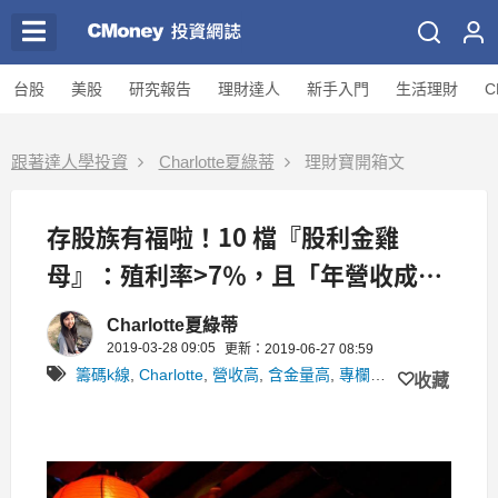
台股
美股
研究報告
理財達人
新手入門
生活理財
C
跟著達人學投資
Charlotte夏綠蒂
理財寶開箱文
存股族有福啦！10 檔『股利金雞
母』：殖利率>7％，且「年營收成
長」1成↑！
Charlotte夏綠蒂
2019-03-28 09:05
更新：2019-06-27 08:59
籌碼k線
,
Charlotte
,
營收高
,
含金量高
,
專欄作者文
,
價值型投
收藏