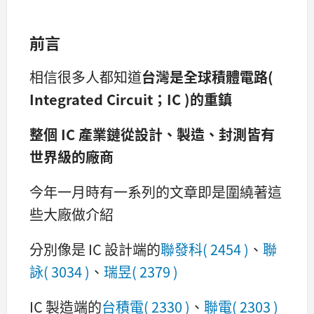
前言
相信很多人都知道
台灣是全球積體電路(
Integrated Circuit；IC )的重鎮
整個 IC 產業鏈從設計、製造、封測皆有
世界級的廠商
今年一月時有一系列的文章即是圍繞著這
些大廠做介紹
分別像是 IC 設計端的
聯發科( 2454 )
、
聯
詠( 3034 )
、
瑞昱( 2379 )
IC 製造端的
台積電( 2330 )
、
聯電( 2303 )