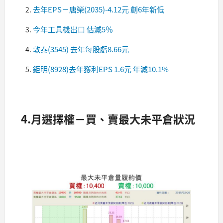
去年EPS－唐榮(2035)-4.12元 創6年新低
今年工具機出口 估減5％
敦泰(3545) 去年每股虧8.66元
鉅明(8928)去年獲利EPS 1.6元 年減10.1%
4.月選擇權－買、賣最大未平倉狀況​​