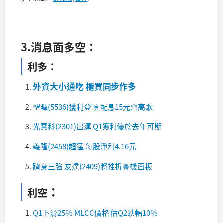
3.消息面多空：
利多：
外資大小通吃 櫃買同步作多
聖暉(5536)獲利登頂 配息15元齊高歌
光寶科(2301)出運 Q1獲利優於去年可期
義隆(2458)超猛 每股淨利4.16元
躋身三強 友達(2409)將推折疊機面板
：​
利空
Q1下滑25％ MLCC價格 估Q2跌幅10％