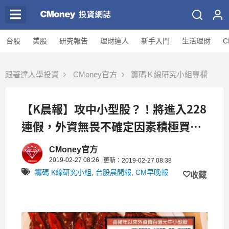
台股
美股
研究報告
理財達人
新手入門
生活理財
C
跟著達人學投資
CMoney官方
籌碼Ｋ線研究小組專欄
【K晨報】攻中小型股？！將進入228
連假，外資無畏不確定因素積極買超
12檔
CMoney官方
2019-02-27 08:26
更新：2019-02-27 08:38
籌碼 K線研究小組
,
台股晨間報
,
CM早晚報
收藏