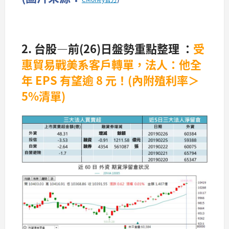
2. 台股—前(26)日盤勢重點整理 ：
受
惠貿易戰美系客戶轉單，法人：他全
年 EPS 有望逾 8 元！(內附殖利率＞
5%清單)