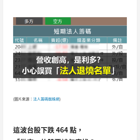
(圖片來源：
法人籌碼蜘蛛網
)
這波台股下跌 464 點，