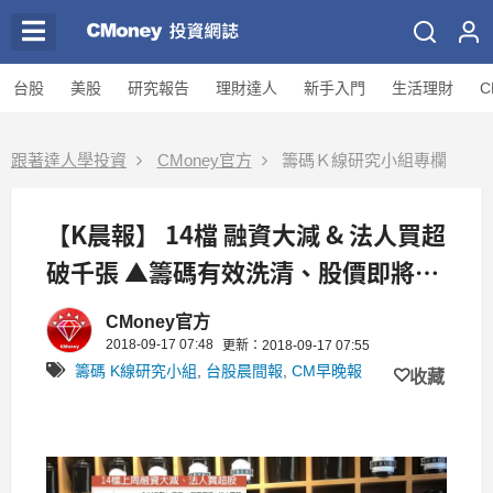
台股
美股
研究報告
理財達人
新手入門
生活理財
C
跟著達人學投資
CMoney官方
籌碼Ｋ線研究小組專欄
【K晨報】 14檔 融資大減 & 法人買超
破千張 ▲籌碼有效洗清、股價即將表
態..
CMoney官方
2018-09-17 07:48
更新：2018-09-17 07:55
籌碼 K線研究小組
,
台股晨間報
,
CM早晚報
收藏