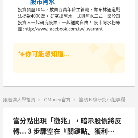
股市阿水
投資資歷10年，放棄百萬年薪主管職，靠布林通道戰
法提款4000萬。 研究出阿水一式與阿水二式，樂於跟
投資人一起研究股票，一起邁向自由！ 股市阿水粉絲
團 :http://www.facebook.com.tw/i.warrant
你可能想知道...
跟著達人學投資
CMoney官方
籌碼Ｋ線研究小組專欄
當分點出現「徵兆」，暗示股價將反
轉... 3 步驟空在『關鍵點』獲利