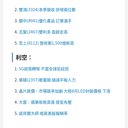
雙鴻(3324)本季營收 拚增兩位數
關中(8941)優化產品 訂單滿手
志聖(2467)雙利多 盈餘走高
至上(8112) 營收衝1,500億新高​
利空：​
5G政策轉彎 不當全球前段班
華碩(2357)衝電競 縮減平板人力
晶片跌價、市場競爭加劇 大陸8月LED封裝價格 下滑
大摩：蘋果新款高貴 買氣有壓
諾貝爾大師 唱衰美股報酬率​