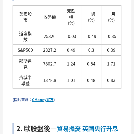
漲跌
美國股
一週
一月
收盤價
幅
市
(%)
(%)
(%)
道瓊指
25326
-0.03
-0.49
-0.35
數
S&P500
2827.2
0.49
0.3
0.39
那斯達
7802.7
1.24
0.84
1.71
克
費城半
1378.8
1.01
0.48
0.83
導體
(圖片來源：
CMoney官方
)
2. 歐股盤後
—
貿易擔憂 英國央行升息