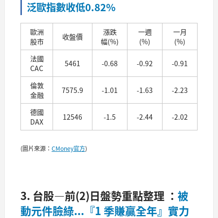
泛歐指數收低0.82%
歐洲
漲跌
一週
一月
收盤價
股市
幅(%)
(%)
(%)
法國
5461
-0.68
-0.92
-0.91
CAC
倫敦
7575.9
-1.01
-1.63
-2.23
金融
德國
12546
-1.5
-2.44
-2.02
DAX
(圖片來源：
CMoney官方
)
3. 台股—前(2)日盤勢重點整理 ：
被
動元件臉綠...『1 季賺贏全年』實力