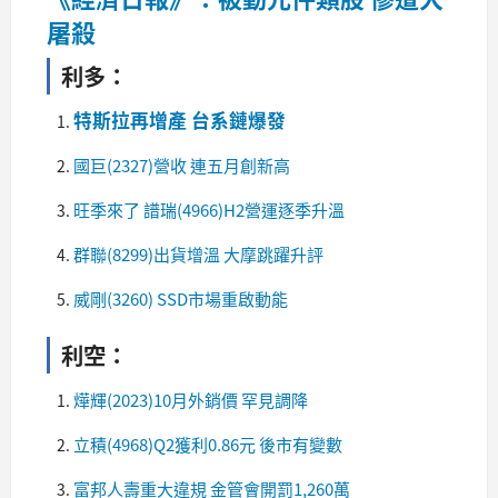
屠殺
利多：
特斯拉再增產 台系鏈爆發
國巨(2327)營收 連五月創新高
旺季來了 譜瑞(4966)H2營運逐季升溫
群聯(8299)出貨增溫 大摩跳躍升評
威剛(3260) SSD市場重啟動能
利空：​
燁輝(2023)10月外銷價 罕見調降
立積(4968)Q2獲利0.86元 後市有變數
富邦人壽重大違規 金管會開罰1,260萬