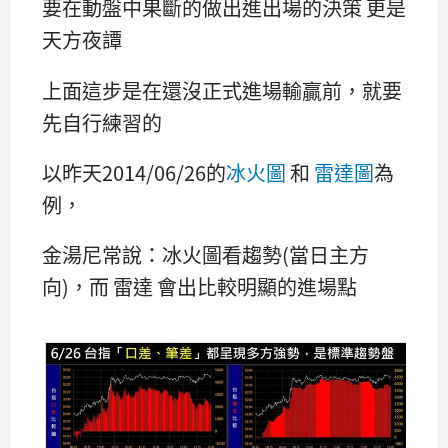
要在動盤中果斷的做出進出場的決策 更是
天方夜譚
上面這步是在還沒正式進場輸贏前，就要
先自行練習的
以昨天2014/06/26的
冰火圖
和
雷達圖
為
例，
金湯尼常說：冰火圖看趨勢(當日主方
向)，而 雷達 會出比較明顯的進場點