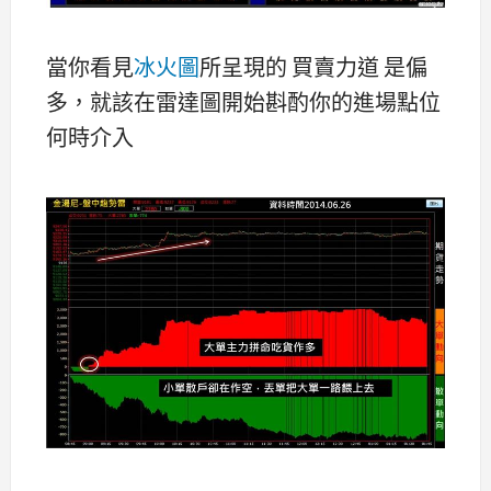
當你看見
冰火圖
所呈現的 買賣力道 是偏
多，就該在雷達圖開始斟酌你的進場點位
何時介入