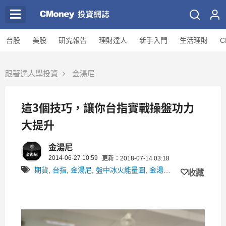
台股
美股
研究報告
理財達人
新手入門
生活理財
C
跟著達人學投資
金湯尼
這3個技巧，讓你台指實戰操盤功力
大提升
金湯尼
2014-06-27 10:59
更新：2018-07-14 03:18
期貨
,
台指
,
金湯尼
,
盤中冰火能量圖
,
金湯尼-盤中台指趨勢雷達
收藏