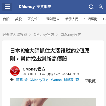
台股
美股
研究報告
理財達人
新手入門
生活理財
C
跟著達人學投資
CMoney官方
CMoney官方
日本K線大師抓住大漲訊號的2個原
則，幫你找出創新高價股
CMoney官方
2014-06-11 11:47
更新：2018-07-14 03:03
籌碼k線
,
CMoney官方
,
Yvonne
,
創新高
,
理財專區
收藏