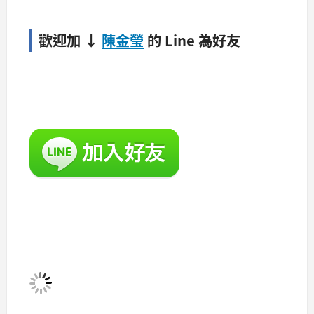
歡迎加 ↓
陳金瑩
的 Line 為好友
​ ​