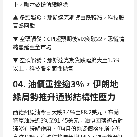
下，顯示恐慌情緒解除
▲ 多頭觸發：那斯達克期貨由跌轉漲，科技股
買盤回籠
▼ 空頭觸發：CPI超預期後VIX突破22，恐慌情
緒蔓延至全市場
▼ 空頭觸發：那斯達克期貨跌幅擴大至1.5%
以上，科技股全面性拋售
04. 油價重挫逾3%，伊朗地
緣局勢推升通膨結構性壓力
西德州原油今日大跌3.4%至88.2美元，布蘭
特原油跌近3%至91.45美元，油價回落初看對
通膨有緩解作用，但4月份能源價格年增率仍
高達18%、汽油價格更年增28%，顯示能源通