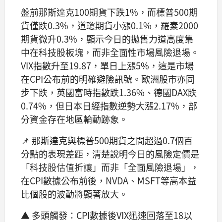
盤前那斯達克100期貨下跌1%，而標普500期
貨僅跌0.3%，道瓊期貨小漲0.1%，羅素2000
期貨微升0.3%，顯示今日的拋售力道高度集
中在科技股板塊，而非全面性市場風險退場。
VIX指數升至19.87，單日上漲5%，這是市場
在CPI公布前的明確避險訊號。歐洲股市亦同
步下跌，英國富時指數跌1.36%、德國DAX跌
0.74%，但日本日經指數逆勢大漲2.17%，部
分資金存在地區輪動跡象。
📌 那斯達克與標普500期貨之間超過0.7個百
分點的表現差距，清楚說明今日的風險定價是
「科技股估值折讓」而非「全面風險退場」，
在CPI數據公布前後，NVDA、MSFT等高本益
比個股的波動將顯著放大。
▲ 多頭觸發：CPI數據後VIX迅速回落至18以