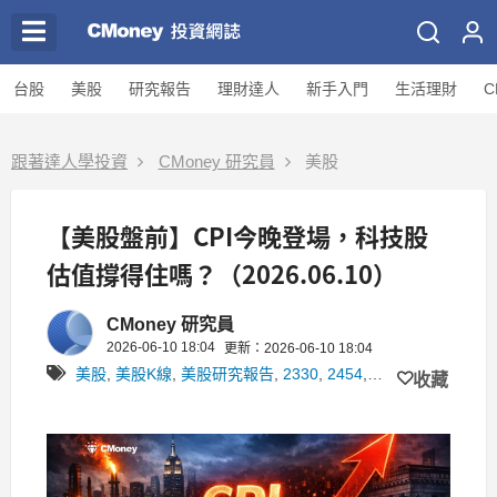
台股
美股
研究報告
理財達人
新手入門
生活理財
C
跟著達人學投資
CMoney 研究員
美股
【美股盤前】CPI今晚登場，科技股
估值撐得住嗎？（2026.06.10）
CMoney 研究員
2026-06-10 18:04
更新：2026-06-10 18:04
美股
,
美股K線
,
美股研究報告
,
2330
,
2454
,
美股即時消息
,
美
收藏