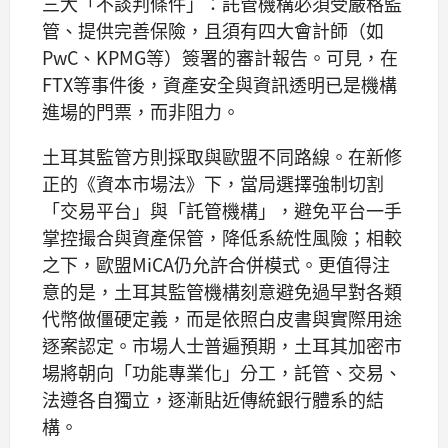
三大「不談判條件」：託管機構必須受嚴格監
管、提供完善保險，且須有四大會計師（如
PwC、KPMG等）簽署的審計報告。可見，在
FTX等事件後，資產安全與資訊透明已是機構
進場的門票，而非阻力。
土耳其監管方則採取與歐盟不同路線。在新修
正的《資本市場法》下，當局選擇強制切割
「交易平台」與「託管機構」，避免平台一手
掌控撮合與資產保管，降低系統性風險；相較
之下，歐盟MiCA仍允許合併模式。更值得注
意的是，土耳其監管機構刻意避免過早對各類
代幣做僵硬定義，而是依照白皮書與實際用途
逐案認定。市場人士普遍預期，土耳其加密市
場將朝向「功能專業化」分工，託管、交易、
法遵各自獨立，逐漸貼近傳統銀行體系的結
構。