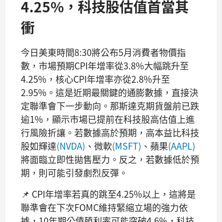
4.25%，科技股估值首當其
衝
今日美東時間8:30將公布5月消費者物價指
數，市場預期CPI年增率從3.8%大幅跳升至
4.25%，核心CPI年增率亦從2.8%升至
2.95%。這是近期最關鍵的通膨數據，直接決
定聯準會下一步動向。那斯達克期貨盤前已跌
逾1%，顯示市場已提前在科技股高估值上進
行風險折讓。若數據高於預期，高本益比科技
股如輝達
(NVDA)
、微軟
(MSFT)
、蘋果
(AAPL)
將面臨立即性拋售壓力。反之，若數據低於預
期，則可能引發劇烈反彈。
📌 CPI年增率若真的跳至4.25%以上，這將是
聯準會在下次FOMC維持緊縮立場的強力依
據，10年期公債殖利率可能突破4.6%，科技