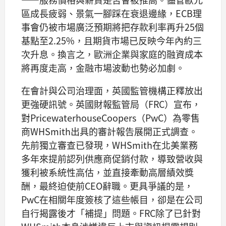
區成長疲弱、景氣一腳踩在衰退邊緣，ECB理
事會仍被市場廣泛預期將把存款利率再升25個
基點至2.25%，且期貨市場已反映今年內約三
次升息。換言之，歐洲企業與家庭的融資成本
將再度走高，金融市場波動也勢必加劇。
在會計與公司治理面，英國監管機構正釋放出
更強硬訊號。英國財報監管局（FRC）宣布，
對PricewaterhouseCoopers（PwC）為零售
商WHSmith出具的審計報告展開正式調查。
先前獨立審查已發現，WHSmith在北美業務
多年來提前認列供應商促銷付款，導致營收與
獲利被系統性高估，並直接牽動高層績效獎
酬，最終迫使前CEO辭職。更具爭議的是，
PwC在相關年度簽核了這些帳目，卻是在公司
自行揭露後才「補提」問題。FRC除了已針對