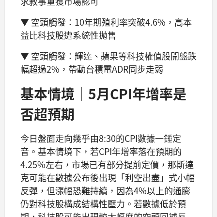
求敘事重獲市場認可
▼ 空頭觸發：10年期殖利率突破4.6%，高本
益比科技股遭系統性拋售
▼ 空頭觸發：輝達、蘋果等科技權值股開盤跌
幅超過2%，帶動台積電ADR同步走弱
基本情境｜5月CPI年增率是
否超預期
今日盤面走向幾乎由8:30的CPI數據一錘定
音。基本情境下，若CPI年增率落在預期的
4.25%左右，市場已有部分提前定價，那斯達
克可能在數據公布後出現「利空出盡」式小幅
反彈，但漲幅恐難持續，因為4%以上的通膨
仍對科技股構成結構性壓力。若數據低於預
期，科技股可能出現較大幅度的空頭回補反