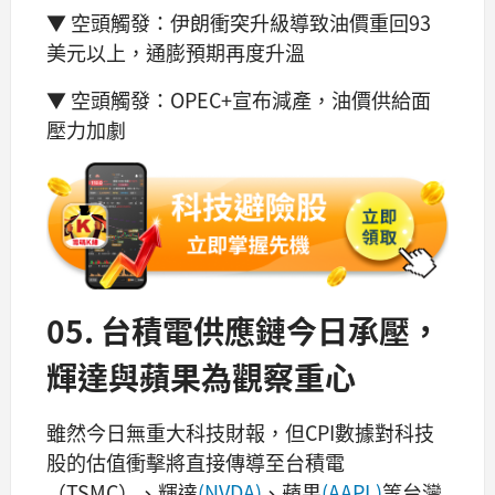
▼ 空頭觸發：伊朗衝突升級導致油價重回93
美元以上，通膨預期再度升溫
▼ 空頭觸發：OPEC+宣布減產，油價供給面
壓力加劇
05. 台積電供應鏈今日承壓，
輝達與蘋果為觀察重心
雖然今日無重大科技財報，但CPI數據對科技
股的估值衝擊將直接傳導至台積電
（TSMC）、輝達
(NVDA)
、蘋果
(AAPL)
等台灣