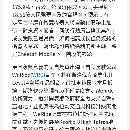
175.9%，占公司營收近兩成。公司手握約
18.56億人民幣現金及約當現金，顯示其有一
定彈性持續在智慧機器人與自動化服務上加
碼。對投資人而言，傳統行動廣告與工具App
成長受限已是常識，如何把高成長但仍燒錢的
機器人業務，轉化為可持續獲利的新主軸，將
是Cheetah Mobile下一階段的考題。
更具象徵意義的是自駕車出海。自動駕駛公司
WeRide
(WRD)
宣布，將在斯洛伐克商業化其
Level 4自駕產品組合，首批車輛最快本月抵
達。斯洛伐克總理Fico不僅高度肯定WeRide
技術實力，還公開表態政府將全力支持自駕計
畫落地，並把其視為拉動交通與科技升級的關
鍵工程。WeRide計畫在布拉提斯拉瓦率先展
開測試，之後拓展至Košice與High Tatras地
區，涵蓋智慧交通、公共運輸、物流與市政清