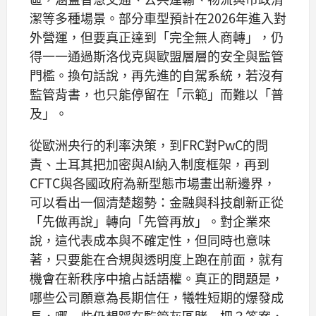
潔等多種場景。部分車型預計在2026年進入對
外營運，但要真正達到「完全無人商轉」，仍
得一一通過斯洛伐克與歐盟層層的安全與監管
門檻。換句話說，再先進的自駕系統，若沒有
監管背書，也只能停留在「示範」而難以「普
及」。
從歐洲央行的利率決策，到FRC對PwC的問
責、土耳其把加密與AI納入制度框架，再到
CFTC與各國政府為新型態市場畫出新邊界，
可以看出一個清楚趨勢：金融與科技創新正從
「先做再說」轉向「先管再放」。對企業來
說，這代表成本與不確定性，但同時也意味
著，只要能在合規與透明度上跑在前面，就有
機會在新秩序中搶占話語權。真正的問題是，
哪些公司願意為長期信任，犧牲短期的爆發成
長，哪一些仍想踩在監管灰區賭一把？答案，