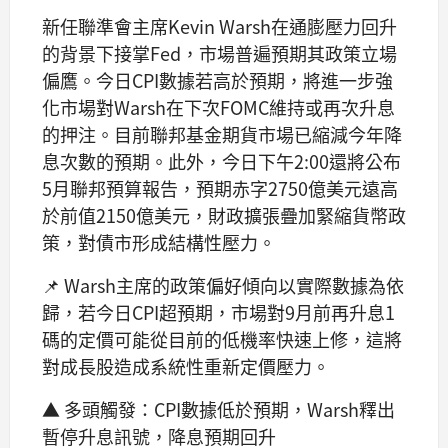
新任聯準會主席Kevin Warsh在通膨壓力回升
的背景下接掌Fed，市場普遍預期其政策立場
偏鷹。今日CPI數據若高於預期，將進一步強
化市場對Warsh在下次FOMC維持或再次升息
的押注。目前聯邦基金期貨市場已縮減今年降
息次數的預期。此外，今日下午2:00還將公布
5月聯邦預算報告，預期赤字2750億美元遠高
於前值2150億美元，財政擴張疊加緊縮貨幣政
策，對債市形成結構性壓力。
📌 Warsh主席的政策偏好傾向以實際數據為依
歸，若今日CPI超預期，市場對9月前再升息1
碼的定價可能從目前的低機率快速上修，這將
對成長股造成系統性重新定價壓力。
▲ 多頭觸發：CPI數據低於預期，Warsh釋出
暫停升息訊號，降息預期回升