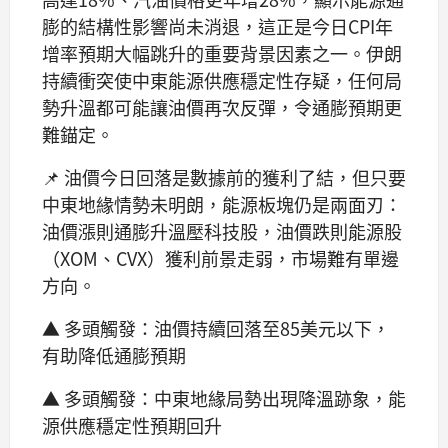
膨的結構性影響尚未消退，這正是今日CPI年
增率預期大幅跳升的重要背景因素之一。伊朗
持續衝突使中東能源供應穩定性存疑，任何局
勢升溫都可能讓油價再次反彈，令通膨預期更
難錨定。
📌 油價今日回落是數據前的獲利了結，但只要
中東地緣情勢未明朗，能源板塊仍是兩面刃：
油價漲則通膨升溫壓科技股，油價跌則能源股
（XOM、CVX）獲利前景走弱，市場難有單邊
方向。
▲ 多頭觸發：油價持續回落至85美元以下，
有助降低通膨預期
▲ 多頭觸發：中東地緣局勢出現降溫跡象，能
源供應穩定性預期回升