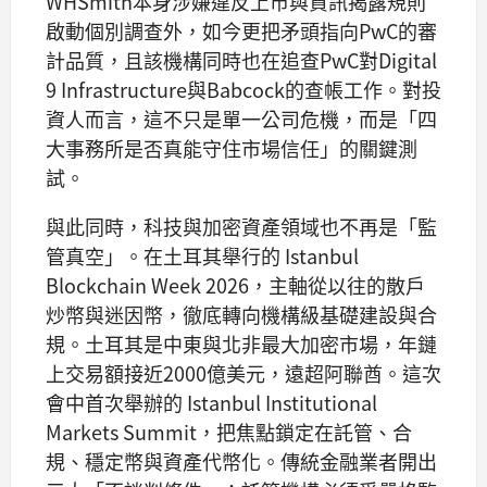
WHSmith本身涉嫌違反上市與資訊揭露規則
啟動個別調查外，如今更把矛頭指向PwC的審
計品質，且該機構同時也在追查PwC對Digital
9 Infrastructure與Babcock的查帳工作。對投
資人而言，這不只是單一公司危機，而是「四
大事務所是否真能守住市場信任」的關鍵測
試。
與此同時，科技與加密資產領域也不再是「監
管真空」。在土耳其舉行的 Istanbul
Blockchain Week 2026，主軸從以往的散戶
炒幣與迷因幣，徹底轉向機構級基礎建設與合
規。土耳其是中東與北非最大加密市場，年鏈
上交易額接近2000億美元，遠超阿聯酋。這次
會中首次舉辦的 Istanbul Institutional
Markets Summit，把焦點鎖定在託管、合
規、穩定幣與資產代幣化。傳統金融業者開出