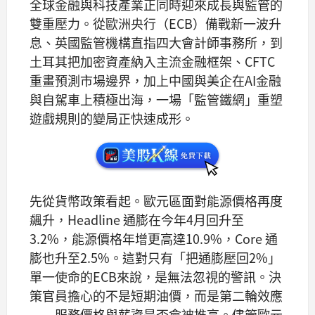
全球金融與科技產業正同時迎來成長與監管的
雙重壓力。從歐洲央行（ECB）備戰新一波升
息、英國監管機構直指四大會計師事務所，到
土耳其把加密資產納入主流金融框架、CFTC
重畫預測市場邊界，加上中國與美企在AI金融
與自駕車上積極出海，一場「監管鐵網」重塑
遊戲規則的變局正快速成形。
先從貨幣政策看起。歐元區面對能源價格再度
飆升，Headline 通膨在今年4月回升至
3.2%，能源價格年增更高達10.9%，Core 通
膨也升至2.5%。這對只有「把通膨壓回2%」
單一使命的ECB來說，是無法忽視的警訊。決
策官員擔心的不是短期油價，而是第二輪效應
——服務價格與薪資是否會被推高。儘管歐元