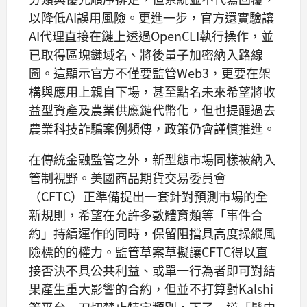
以降低AI誤用風險。更進一步，官方還實驗讓
AI代理直接在鏈上透過OpenCLI執行操作，並
已取得區塊鏈域名、將後量子加密納入路線
圖。這顯示官方不僅要監管Web3，更要在架
構與應用上親自下場，甚至點名未來希望將收
益型資產及農業供應鏈代幣化，但也提醒過去
農業科技詐騙案例頻傳，政策仍會謹慎推進。
在傳統金融監管之外，新型態市場同樣被納入
管制視野。美國商品期貨交易委員會
（CFTC）正準備提出一套針對預測市場的全
新規則，希望在允許多數體育類等「事件合
約」持續運作的同時，保留阻擋具高度操縱風
險標的的權力。監管草案草擬讓CFTC得以直
接否決不具公共利益、或單一行為者即可對結
果產生重大影響的合約，但並不打算對Kalshi