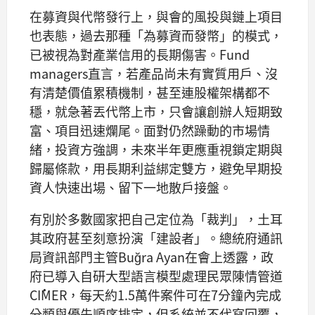
在募資與代幣發行上，與會的風投與鏈上項目
也表態，過去那種「為募資而發幣」的模式，
已被視為對產業信用的長期傷害。Fund
managers直言，若產品尚未有實質用戶、沒
有清楚價值累積機制，甚至連股權架構都不
穩，就急著丟代幣上市，只會讓創辦人短期致
富、項目迅速爛尾。面對仍然躁動的市場情
緒，投資方強調，未來半年更應重視鎖定期與
歸屬條款，用長期利益綁定雙方，避免早期投
資人快速出場、留下一地散戶接盤。
有別於多數國家把自己定位為「裁判」，土耳
其政府甚至刻意扮演「建設者」。總統府通訊
局資訊部門主管Buğra Ayan在會上透露，政
府已導入自研大型語言模型處理民眾陳情管道
CİMER，每天約1.5萬件案件可在7分鐘內完成
分類與優先順序排定，但系統並不代寫回覆，