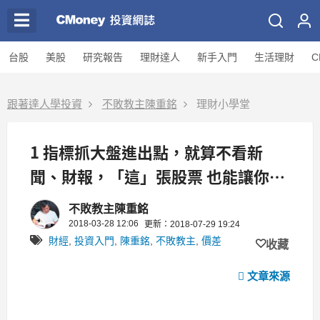
台股
美股
研究報告
理財達人
新手入門
生活理財
C
跟著達人學投資
不敗教主陳重銘
理財小學堂
1 指標抓大盤進出點，就算不看新
聞、財報，「這」張股票 也能讓你一
年穩賺 10 ％！
不敗教主陳重銘
2018-03-28 12:06
更新：2018-07-29 19:24
財經
,
投資入門
,
陳重銘
,
不敗教主
,
價差
收藏
文章來源