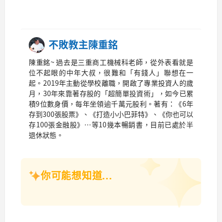
不敗教主陳重銘
陳重銘~ 過去是三重商工機械科老師，從外表看就是
位不起眼的中年大叔，很難和「有錢人」聯想在一
起。2019年主動從學校離職，開啟了專業投資人的歲
月，30年來靠著存股的「超簡單投資術」，如今已累
積9位數身價，每年坐領逾千萬元股利。著有：《6年
存到300張股票》、《打造小小巴菲特》、《你也可以
存100張金融股》…等10幾本暢銷書，目前已處於半
退休狀態。
你可能想知道...