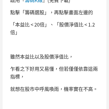
啟用『
籌碼K線
』(免費下載)
點擊「籌碼選股」，再點擊畫面左邊的
「本益比 < 20倍」、「股價淨值比 < 1.2
倍」
雖然本益比以及股價淨值比，
乍看之下好用又易懂，但若僅僅依靠這兩
指標，
就想在股市中呼風喚雨，機率實在不高。