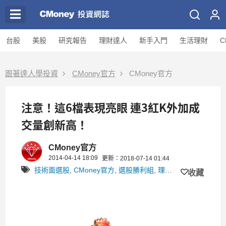
台股
美股
研究報告
理財達人
新手入門
生活理財
C
跟著達人學投資
CMoney官方
CMoney官方
注意！這6檔表現亮眼 連3紅K外加成
交量創新高！
CMoney官方
2014-04-14 18:09
更新：2018-07-14 01:44
技術面選股
,
CMoney官方
,
選股勝利組
,
理財專區
收藏