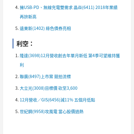
擁USB-PD、無線充電雙需求 晶焱(6411) 2018年業績
再拚新高
遠東新(1402) 綠色債券亮相​​
利空：
隆達(3698)12月營收創去年單月新低 第4季可望維持獲
利
聯廣(8497)上市案 競拍流標
大立光(3008)目標價 砍至3,600
12月營收／GIS(6456)減11% 五個月低點
世紀鋼(9958)攻風電 當心股價過熱​