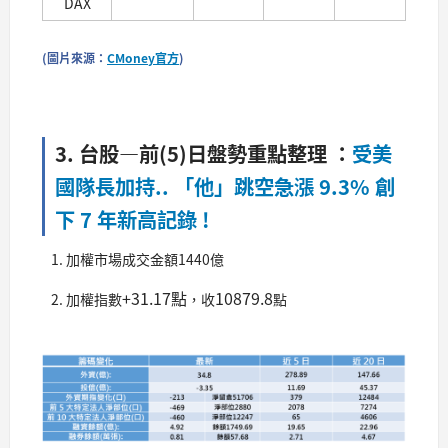
DAX
(圖片來源：
CMoney官方
)
3. 台股—前(5)日盤勢重點整理 ：
受美
國隊長加持.. 「他」跳空急漲 9.3% 創
下 7 年新高記錄 !
加權市場成交金額1440億
+31.17點
10879.8
加權指數
，收
點​