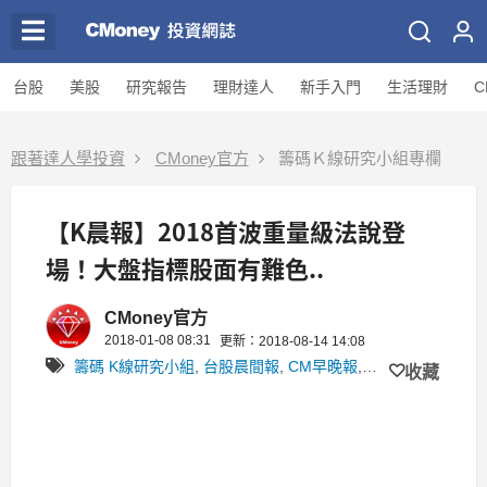
台股
美股
研究報告
理財達人
新手入門
生活理財
C
跟著達人學投資
CMoney官方
籌碼Ｋ線研究小組專欄
【K晨報】2018首波重量級法說登
場！大盤指標股面有難色..
CMoney官方
2018-01-08 08:31
更新：2018-08-14 14:08
籌碼 K線研究小組
,
台股晨間報
,
CM早晚報
,
籌碼Ｋ線研究小
收藏