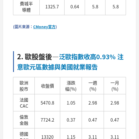
費城半
1325.7
0.64
5.8
5.8
導體
(圖片來源：
CMoney官方
)
2. 歐股盤後
—
泛歐指數收高0.93% 注
意歐元區數據與美國就業報告
歐洲
漲跌
一週
一月
收盤價
股市
幅(%)
(%)
(%)
法國
5470.8
1.05
2.98
2.98
CAC
倫敦
7724.2
0.37
0.47
0.47
金融
德國
13320
1.15
3.11
3.11