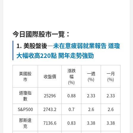
今
日國際股市一覽：
1. 美股盤後
—
未在意疲弱就業報告 道瓊
大幅收高220點 開年走勢強勁
漲跌
美國股
一週
一月
收盤價
幅
市
(%)
(%)
(%)
道瓊指
25296
0.88
2.33
2.33
數
S&P500
2743.2
0.7
2.6
2.6
那斯達
7136.6
0.83
3.38
3.38
克