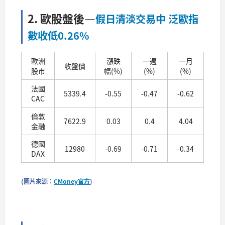
2. 歐股盤後
—
假日清淡交易中 泛歐指
數收低0.26%
歐洲
漲跌
一週
一月
收盤價
股市
幅(%)
(%)
(%)
法國
5339.4
-0.55
-0.47
-0.62
CAC
倫敦
7622.9
0.03
0.4
4.04
金融
德國
12980
-0.69
-0.71
-0.34
DAX
(圖片來源：
CMoney官方
)