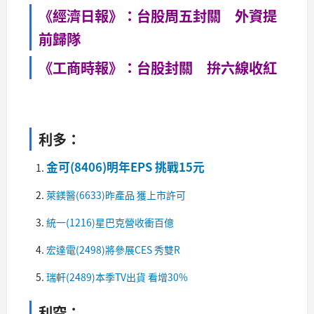
《經濟日報》：台股周五封關 外資提
前歸隊
《工商時報》：台股封關 拚六線收紅
利多：
金可(8406)明年EPS 挑戰15元
萊鎂醫(6633)昨產品 獲上市許可
統一(1216)星巴克營收衝百億
宏達電(2498)將參展CES 秀雙R
瑞軒(2489)本季TV出貨 看增30%​
利空：