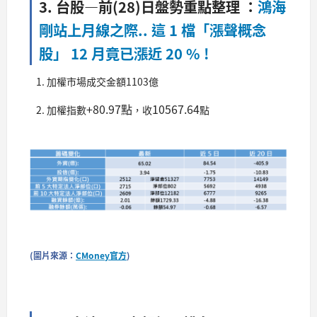
3. 台股—前(28)日盤勢重點整理 ：
鴻海
剛站上月線之際.. 這 1 檔「漲聲概念
股」 12 月竟已漲近 20 % !
加權市場成交金額1103億
+80.97點
10567.64
加權指數
，收
點​
(圖片來源：
CMoney官方
)