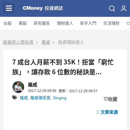
台股
美股
研究報告
理財達人
新手入門
生活理財
C
跟著達人學投資
羅威
投資理財達人
7 成台人月薪不到 35K！拒當「窮忙
族」，讓存款 6 位數的秘訣是...
羅威
2017-12-29 09:56
更新：2017-12-29 09:57
羅威
,
羅威傳家寶
,
Singing
收藏
文章來源