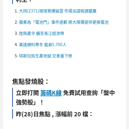
大同(2371)現增案爆疑雲 市場派請檢調獵鷹
蘋果為「電池門」事件道歉 將大降價提供更換電池
陸限產令 擴至長江經濟帶
萬達網科寒冬 裁員5,700人
特斯拉陷生產地獄 交車量下修​
焦點發燒股：
立即打開
籌碼K線
免費試用查詢「盤中
強勢股」！
昨(28)日焦點 , 漲幅前 20 檔：