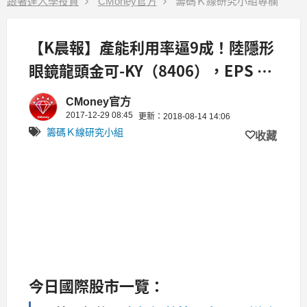
跟著達人學投資
CMoney官方
籌碼Ｋ線研究小組專欄
【K晨報】產能利用率逼9成！陸隱形
眼鏡龍頭金可-KY（8406），EPS 上
看 15元
CMoney官方
2017-12-29 08:45
更新：2018-08-14 14:06
籌碼Ｋ線研究小組
收藏
今
日國際股市一覽：