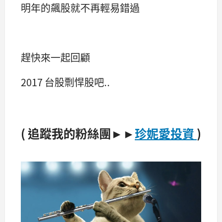
明年的飆股就不再輕易錯過
趕快來一起回顧
2017 台股剽悍股吧..
( 追蹤我的粉絲團►►
珍妮愛投資
)