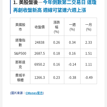
1. 美股盤後
—
今年倒數第二交易日 道瓊
再創收盤新高 週線可望連六週上漲
漲跌
美國股
一週
一月
收盤價
幅
市
(%)
(%)
(%)
道瓊指
24838
0.26
0.34
2.33
數
S&P500
2687.5
0.18
0.16
1.51
那斯達
6950.2
0.16
-0.14
1.11
克
費城半
1266.3
0.23
-0.38
-0.49
導體
(圖片來源：
CMoney官方
)